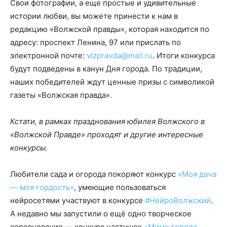
Свои фотографии, а еще простые и удивительные
истории любви, вы можете принести к нам в
редакцию «Волжской правды», которая находится по
адресу: проспект Ленина, 97 или прислать по
электронной почте:
vlzpravda@mail.ru
. Итоги конкурса
будут подведены в канун Дня города. По традиции,
наших победителей ждут ценные призы с символикой
газеты «Волжская правда».
Кстати, в рамках празднования юбилея Волжского в
«Волжской Правде» проходят и другие интересные
конкурсы.
Любители сада и огорода покоряют конкурс
«Моя дача
— моя гордо
сть»
, умеющие пользоваться
нейросетями участвуют в конкурсе
#НейроВолжски
й
.
А недавно мы запустили о ещё одно творческое
соревнование — конкурс частушек
«Мимо города