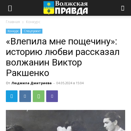
Главная
Конкурс
Конкурс
Спецпроект
«Влепила мне пощечину»:
историю любви рассказал
волжанин Виктор
Ракшенко
От
Людмила Дмитриева
-
04.05.2024 в 15:04