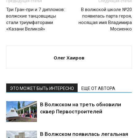
Предыдущая статья
Следующая статья
Три Гран-при и 7 дипломов:
В волжской школе №20
волжские танцовщицы
появилась парта героя,
стали триумфаторами
носящая имя Владимира
«Казани Великой»
Мосиенко
Олег Хаиров
ЭТО МОЖЕТ БЫТЬ ИНТЕРЕСНО
ЕЩЕ ОТ АВТОРА
В Волжском на треть обновили
сквер Первостроителей
В Волжском появилась легальная