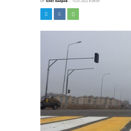
От
Олег Хаиров
-
15.07.2022 в 08:09