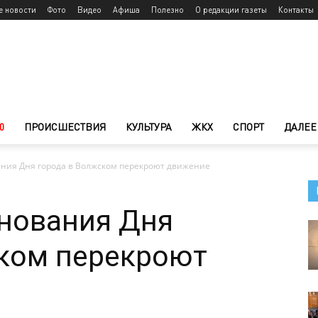
е новости
Фото
Видео
Афиша
Полезно
О редакции газеты
Контакты
0
ПРОИСШЕСТВИЯ
КУЛЬТУРА
ЖКХ
СПОРТ
ДАЛЕЕ
ания Дня города в Волжском перекроют движение
днования Дня
ском перекроют