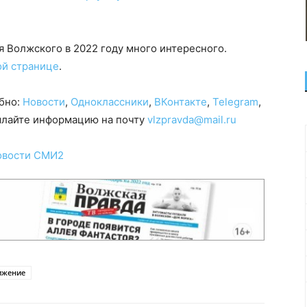
 Волжского в 2022 году много интересного.
ой странице
.
обно:
Новости
,
Одноклассники
,
ВКонтакте
,
Telegram
,
сылайте информацию на почту
vlzpravda@mail.ru
овости СМИ2
ижение