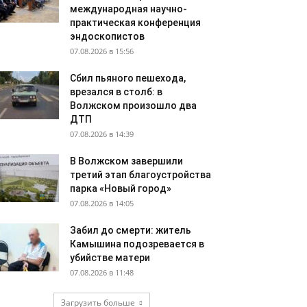
международная научно-
практическая конференция
эндоскопистов
07.08.2026 в 15:56
Сбил пьяного пешехода,
врезался в столб: в
Волжском произошло два
ДТП
07.08.2026 в 14:39
В Волжском завершили
третий этап благоустройства
парка «Новый город»
07.08.2026 в 14:05
Забил до смерти: житель
Камышина подозревается в
убийстве матери
07.08.2026 в 11:48
Загрузить больше