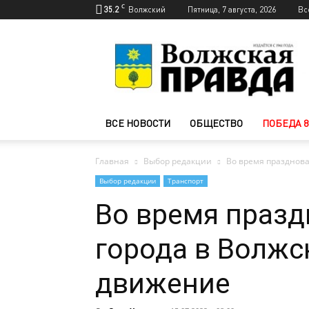
C
35.2
Волжский
Пятница, 7 августа, 2026
Вс
Новости
Волжского
—
Волжская
правда
ВСЕ НОВОСТИ
ОБЩЕСТВО
ПОБЕДА 8
Главная
Выбор редакции
Во время празднов
Выбор редакции
Транспорт
Во время праз
города в Волж
движение