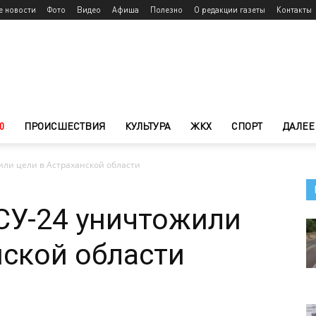
е новости
Фото
Видео
Афиша
Полезно
О редакции газеты
Контакты
0
ПРОИСШЕСТВИЯ
КУЛЬТУРА
ЖКХ
СПОРТ
ДАЛЕЕ
или цели в Астраханской области
СУ-24 уничтожили
нской области