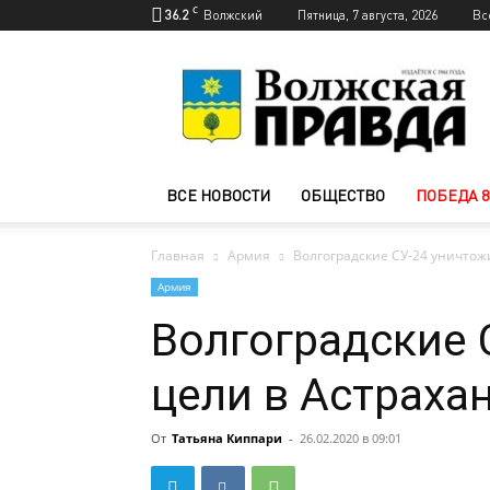
C
36.2
Волжский
Пятница, 7 августа, 2026
Вс
Новости
Волжского
—
Волжская
правда
ВСЕ НОВОСТИ
ОБЩЕСТВО
ПОБЕДА 8
Главная
Армия
Волгоградские СУ-24 уничтож
Армия
Волгоградские 
цели в Астраха
От
Татьяна Киппари
-
26.02.2020 в 09:01