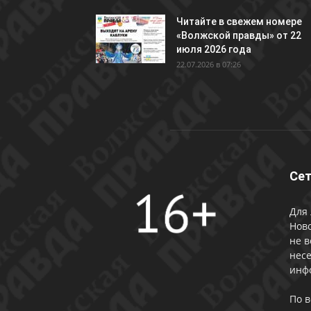
Читайте в свежем номере
«Волжской правды» от 22
июля 2026 года
22.07.2026 в 07:26
Сет
Для 
Ново
не в
несе
инф
По 