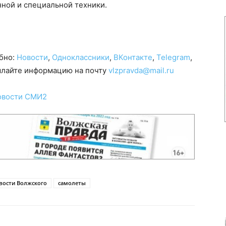
ной и специальной техники.
обно:
Новости
,
Одноклассники
,
ВКонтакте
,
Telegram
,
сылайте информацию на почту
vlzpravda@mail.ru
овости СМИ2
вости Волжского
самолеты