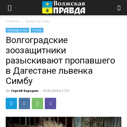
Главная
Природа и мы
Природа и мы
Статья
Волгоградские
зоозащитники
разыскивают пропавшего
в Дагестане львенка
Симбу
От
Сергей Бородин
-
06.08.2024 в 17:27