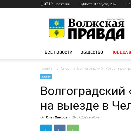
C
37.1
Волжский
Суббота, 8 августа, 2026
Вс
Новости
Волжского
—
Волжская
правда
ВСЕ НОВОСТИ
ОБЩЕСТВО
ПОБЕДА 8
Главная
Спорт
Волгоградский «Ротор» проигр
Спорт
Волгоградский 
на выезде в Че
От
Олег Хаиров
-
26.07.2025 в 20:49