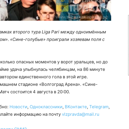
рамках второго тура Liga Pari между одноимённым
ром»
.
«Сине-голубые» проиграли хозяевам поля с
колько опасных моментов у ворот уральцев, но до
айме удача улыбнулась челябинцам, на 86 минуте
автором единственного гола в этой игре.
машнем стадионе «Волгоград Арена». «Сине-
атч состоится 4 августа в 20:00.
обно:
Новости
,
Одноклассники
,
ВКонтакте
,
Telegram
,
сылайте информацию на почту
vlzpravda@mail.ru