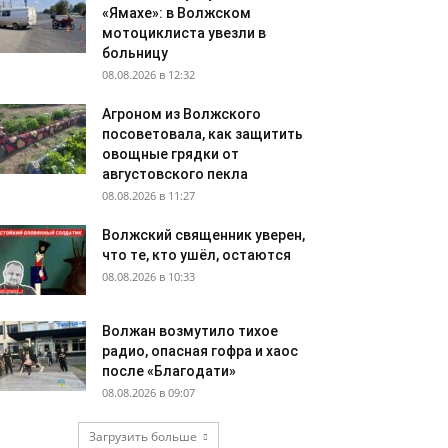
«Ямахе»: в Волжском
мотоциклиста увезли в
больницу
08.08.2026 в 12:32
Агроном из Волжского
посоветовала, как защитить
овощные грядки от
августовского пекла
08.08.2026 в 11:27
Волжский священник уверен,
что те, кто ушёл, остаются
08.08.2026 в 10:33
Волжан возмутило тихое
радио, опасная гофра и хаос
после «Благодати»
08.08.2026 в 09:07
Загрузить больше