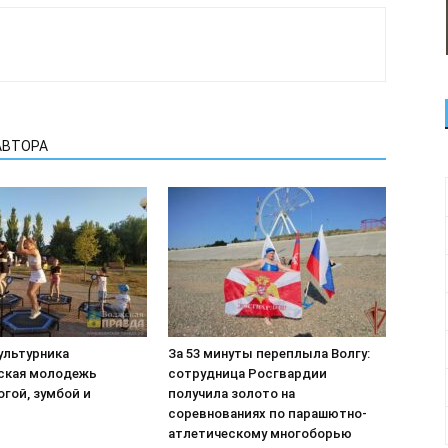
АВТОРА
ультурника
За 53 минуты переплыла Волгу:
ская молодежь
сотрудница Росгвардии
гой, зумбой и
получила золото на
соревнованиях по парашютно-
атлетическому многоборью