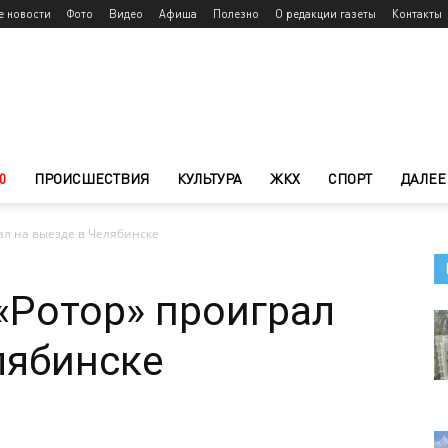
е новости
Фото
Видео
Афиша
Полезно
О редакции газеты
Контакты
0
ПРОИСШЕСТВИЯ
КУЛЬТУРА
ЖКХ
СПОРТ
ДАЛЕЕ
ал на выезде в Челябинске
«Ротор» проиграл
лябинске