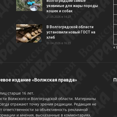
волгоградцам самые
уязвимые для жары породы
кошек и собак
21.05.2026 в 14:27
В Волгоградской области
установили новый ГОСТ на
хлеб
01.04.2026 в 16:23
«
евое издание «Волжская правда»
П
лиц старше 16 лет.
сти Волжского и Волгоградской области. Материалы
сегда отражают точку зрения редакции. Редакция не
т ответственности за объективность рекламной
ормации и мнения, высказанные в комментариях.