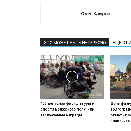
Олег Хаиров
ЭТО МОЖЕТ БЫТЬ ИНТЕРЕСНО
ЕЩЕ ОТ 
125 деятелей физкультуры и
День физк
спорта Волжского получили
волгоград
заслуженные награды
отметит йо
плаванием