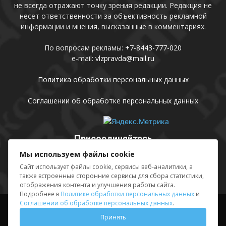
не всегда отражают точку зрения редакции. Редакция не
несет ответственности за объективность рекламной
информации и мнения, высказанные в комментариях.
По вопросам рекламы:
+7-8443-777-020
e-mail:
vlzpravda@mail.ru
Политика обработки персональных данных
Соглашении об обработке персональных данных
Присоединяйтесь
Мы используем файлы cookie
Сайт использует файлы cookie, сервисы веб-аналитики, а
также встроенные сторонние сервисы для сбора статистики,
отображения контента и улучшения работы сайта.
Подробнее в
Политике обработки персональных данных
и
Соглашении об обработке персональных данных
.
Выходные данные
Sing in
Принять
© АМУ «Редакция газеты «Волжская правда», 2012-2026