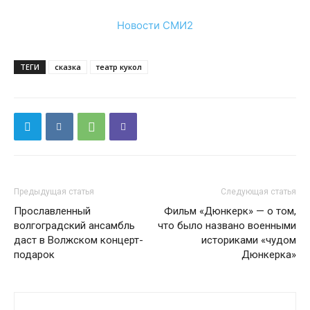
Новости СМИ2
ТЕГИ
сказка
театр кукол
Предыдущая статья
Следующая статья
Прославленный
Фильм «Дюнкерк» — о том,
волгоградский ансамбль
что было названо военными
даст в Волжском концерт-
историками «чудом
подарок
Дюнкерка»