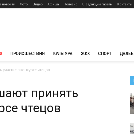
е новости
Фото
Видео
Афиша
Полезно
О редакции газеты
Контакты
0
ПРОИСШЕСТВИЯ
КУЛЬТУРА
ЖКХ
СПОРТ
ДАЛЕЕ
 участие в конкурсе чтецов
шают принять
рсе чтецов