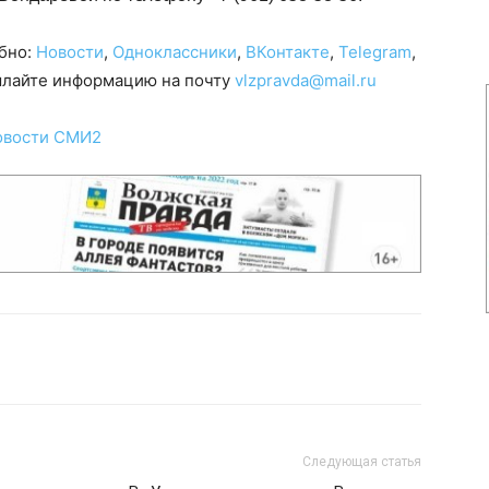
обно:
Новости
,
Одноклассники
,
ВКонтакте
,
Telegram
,
сылайте информацию на почту
vlzpravda@mail.ru
овости СМИ2
Следующая статья