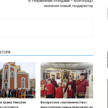
В «Управлении отходами – Волгоград»
назначен новый гендиректор
АВТОРА
м храме Николая
Воскресное «паломничество»:
а состоится
многодетная семья приезжает на