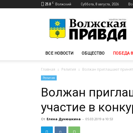
C
25.8
Волжский
Суббота, 8 августа, 2026
Вс
Новости
Волжского
—
Волжская
правда
ВСЕ НОВОСТИ
ОБЩЕСТВО
ПОБЕДА 8
Главная
Религия
Волжан приглашают принять
Религия
Волжан пригла
участие в конку
От
Елена Дунюшкина
-
05.03.2019 в 10:53