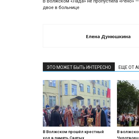
В Волжском «Лада» не пропустила «Рено» —
двое в больнице
Елена Дунюшкина
ЭТО МОЖЕТ БЫТЬ ИНТЕРЕСНО
ЕЩЕ ОТ 
В Волжском прошёл крестный
В волжско
ход в память Святых
Чудотворц