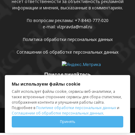
несет ответственности за объективность рекламной
информации и мнения, высказанные в комментариях.
По вопросам рекламы:
+7-8443-777-020
e-mail:
vlzpravda@mail.ru
Политика обработки персональных данных
Соглашении об обработке персональных данных
Присоединяйтесь
Мы используем файлы cookie
Сайт использует файлы cookie, сервисы веб-аналитики, а
также встроенные сторонние сервисы для сбора статистики,
отображения контента и улучшения работы сайта.
Подробнее в
Политике обработки персональных данных
и
Соглашении об обработке персональных данных
.
Выходные данные
Sing in
Принять
© АМУ «Редакция газеты «Волжская правда», 2012-2026