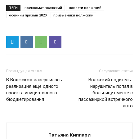
ТЕГИ
военкомат волжский
новости волжский
осенний призыв 2020
призывники волжский
Предыдущая статья
Следующая статья
В Волжском завершилась
Волжский водитель-
реализация еще одного
нарушитель попал в
проекта инициативного
больницу вместе с
бюджетирования
пассажиркой встречного
авто
Татьяна Киппари