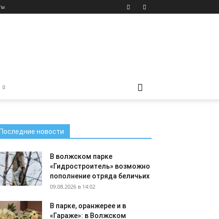
ты
Последние новости
В волжском парке
«Гидростроитель» возможно
пополнение отряда беличьих
09.08.2026 в 14:02
В парке, оранжерее и в
«Гараже»: в Волжском