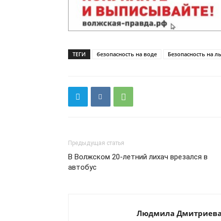
ТЕГИ
безопасность на воде
Безопасность на л
Предыдущая статья
В Волжском 20-летний лихач врезался в
автобус
Людмила Дмитриев