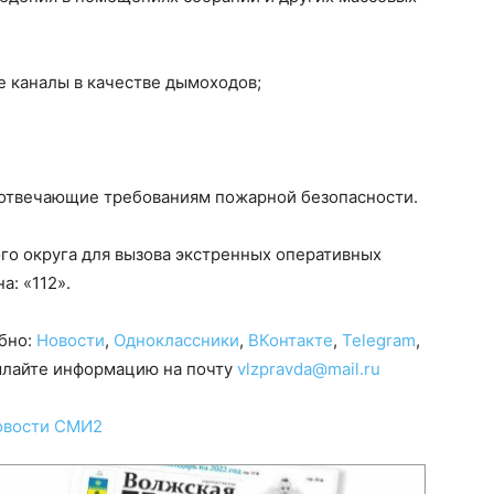
е каналы в качестве дымоходов;
е отвечающие требованиям пожарной безопасности.
го округа для вызова экстренных оперативных
: «112».
обно:
Новости
,
Одноклассники
,
ВКонтакте
,
Telegram
,
сылайте информацию на почту
vlzpravda@mail.ru
овости СМИ2