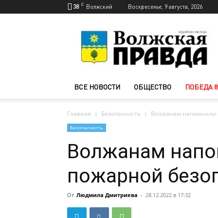
C
38
Волжский
Воскресенье, 9 августа, 2026
Новости
Волжского
—
Волжская
правда
ВСЕ НОВОСТИ
ОБЩЕСТВО
ПОБЕДА 8
Главная
Безопасность
Волжанам напомнили о
Безопасность
Волжанам напо
пожарной безо
От
Людмила Дмитриева
-
28.12.2022 в 17:32