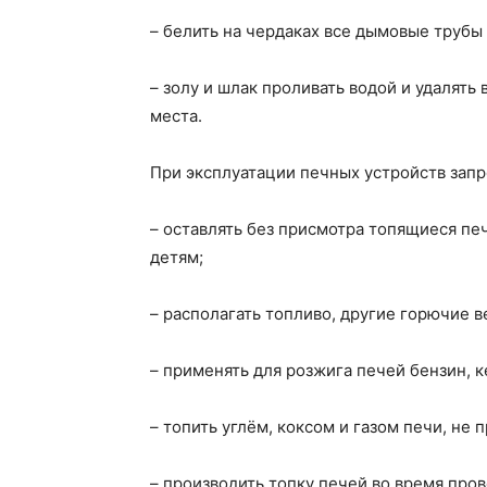
– белить на чердаках все дымовые трубы
– золу и шлак проливать водой и удалять
места.
При эксплуатации печных устройств зап
– оставлять без присмотра топящиеся пе
детям;
– располагать топливо, другие горючие 
– применять для розжига печей бензин, к
– топить углём, коксом и газом печи, не
– производить топку печей во время про