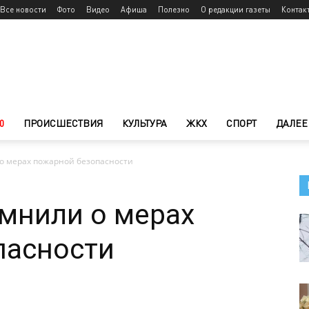
Все новости
Фото
Видео
Афиша
Полезно
О редакции газеты
Контак
0
ПРОИСШЕСТВИЯ
КУЛЬТУРА
ЖКХ
СПОРТ
ДАЛЕЕ
 мерах пожарной безопасности
мнили о мерах
пасности