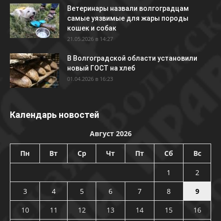
Ветеринары назвали волгоградцам
самые уязвимые для жары породы
кошек и собак
21.05.2026 в 14:27
В Волгоградской области установили
новый ГОСТ на хлеб
01.04.2026 в 16:23
Календарь новостей
Август 2026
Пн
Вт
Ср
Чт
Пт
Сб
Вс
1
2
3
4
5
6
7
8
9
10
11
12
13
14
15
16