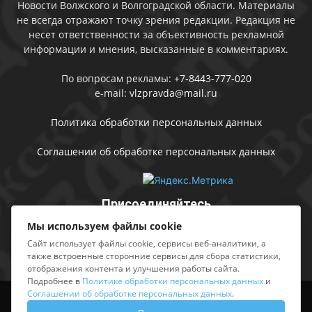
Новости Волжского и Волгоградской области. Материалы
не всегда отражают точку зрения редакции. Редакция не
несет ответственности за объективность рекламной
информации и мнения, высказанные в комментариях.
По вопросам рекламы:
+7-8443-777-020
e-mail:
vlzpravda@mail.ru
Политика обработки персональных данных
Соглашении об обработке персональных данных
Присоединяйтесь
Мы используем файлы cookie
Сайт использует файлы cookie, сервисы веб-аналитики, а
также встроенные сторонние сервисы для сбора статистики,
отображения контента и улучшения работы сайта.
Подробнее в
Политике обработки персональных данных
и
Соглашении об обработке персональных данных
.
Выходные данные
Sing in