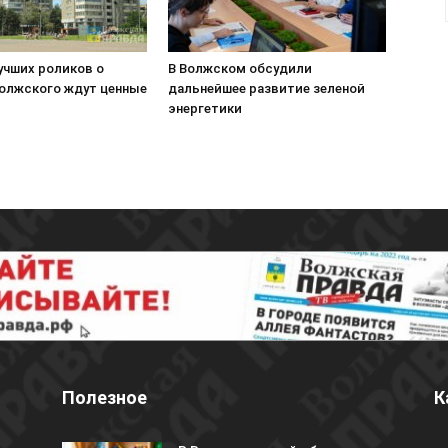
учших роликов о
В Волжском обсудили
олжского ждут ценные
дальнейшее развитие зеленой
энергетики
Полезное
К