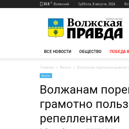
C
33.8
Волжский
Суббота, 8 августа, 2026
Вс
Новости
Волжского
—
Волжская
правда
ВСЕ НОВОСТИ
ОБЩЕСТВО
ПОБЕДА 8
Главная
Важно
Волжанам порекомендовали г
Важно
Волжанам поре
грамотно польз
репеллентами