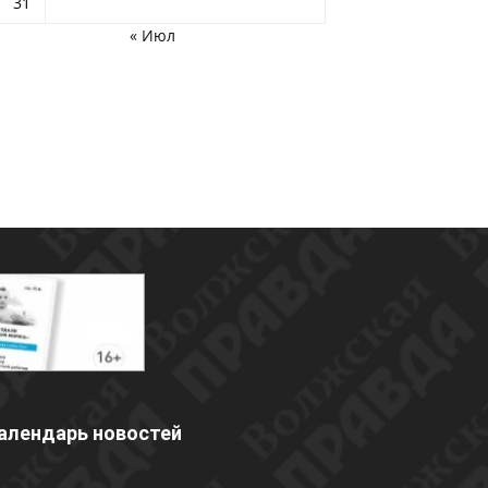
31
« Июл
алендарь новостей