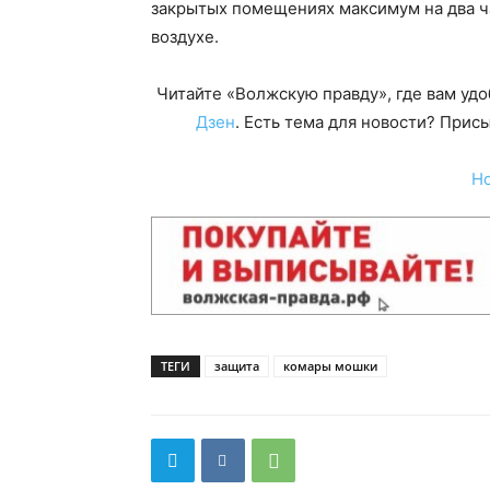
закрытых помещениях максимум на два ча
воздухе.
Читайте «Волжскую правду», где вам уд
Дзен
. Есть тема для новости? При
Н
ТЕГИ
защита
комары мошки