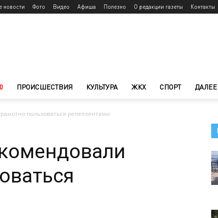
е новости
Фото
Видео
Афиша
Полезно
О редакции газеты
Контакты
0
ПРОИСШЕСТВИЯ
КУЛЬТУРА
ЖКХ
СПОРТ
ДАЛЕЕ
рамотно пользоваться репеллентами
комендовали
оваться