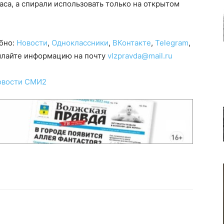
са, а спирали использовать только на открытом
обно:
Новости
,
Одноклассники
,
ВКонтакте
,
Telegram
,
сылайте информацию на почту
vlzpravda@mail.ru
овости СМИ2