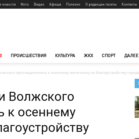
е новости
Фото
Видео
Афиша
Полезно
О редакции газеты
Контакты
0
ПРОИСШЕСТВИЯ
КУЛЬТУРА
ЖКХ
СПОРТ
ДАЛЕЕ
лжского присоединились к осеннему месячнику по благоустройству город
и Волжского
 к осеннему
лагоустройству