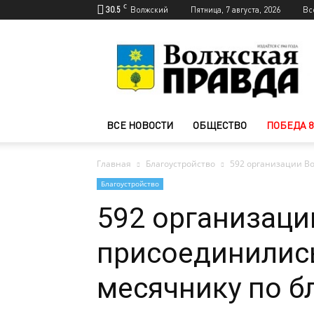
C
30.5
Волжский
Пятница, 7 августа, 2026
Вс
Новости
Волжского
—
Волжская
правда
ВСЕ НОВОСТИ
ОБЩЕСТВО
ПОБЕДА 8
Главная
Благоустройство
592 организации Во
Благоустройство
592 организаци
присоединились
месячнику по б