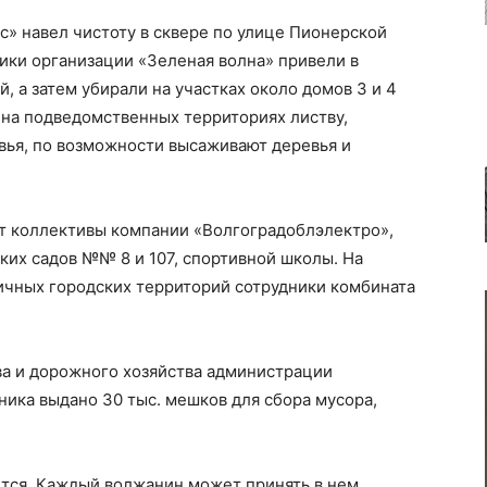
» навел чистоту в сквере по улице Пионерской
ики организации «Зеленая волна» привели в
, а затем убирали на участках около домов 3 и 4
 на подведомственных территориях листву,
вья, по возможности высаживают деревья и
т коллективы компании «Волгоградоблэлектро»,
ских садов №№ 8 и 107, спортивной школы. На
ичных городских территорий сотрудники комбината
ва и дорожного хозяйства администрации
ника выдано 30 тыс. мешков для сбора мусора,
тся. Каждый волжанин может принять в нем