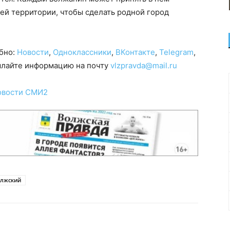
ей территории, чтобы сделать родной город
обно:
Новости
,
Одноклассники
,
ВКонтакте
,
Telegram
,
сылайте информацию на почту
vlzpravda@mail.ru
овости СМИ2
олжский