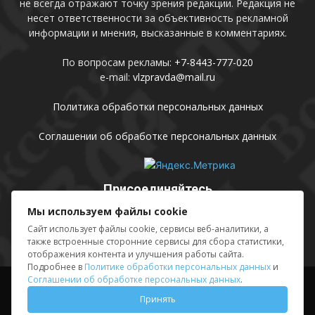
не всегда отражают точку зрения редакции. Редакция не
несет ответственности за объективность рекламной
информации и мнения, высказанные в комментариях.
По вопросам рекламы:
+7-8443-777-020
e-mail:
vlzpravda@mail.ru
Политика обработки персональных данных
Соглашении об обработке персональных данных
Присоединяйтесь
Мы используем файлы cookie
Сайт использует файлы cookie, сервисы веб-аналитики, а
также встроенные сторонние сервисы для сбора статистики,
отображения контента и улучшения работы сайта.
Подробнее в
Политике обработки персональных данных
и
Соглашении об обработке персональных данных
.
Выходные данные
Sing in
Принять
© АМУ «Редакция газеты «Волжская правда», 2012-2026