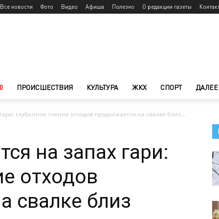
Все новости
Фото
Видео
Афиша
Полезно
О редакции газеты
Контак
0
ПРОИСШЕСТВИЯ
КУЛЬТУРА
ЖКХ
СПОРТ
ДАЛЕЕ
ари: глубинное тление отходов продолжается на свалке близ...
ся на запах гари:
ие отходов
а свалке близ