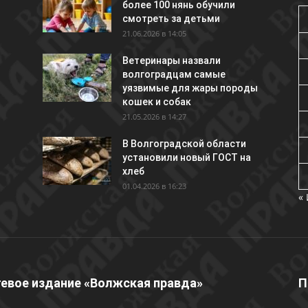
более 100 нянь обучили
смотреть за детьми
21.06.2026 в 14:05
Ветеринары назвали
волгоградцам самые
уязвимые для жары породы
кошек и собак
21.05.2026 в 14:27
В Волгоградской области
установили новый ГОСТ на
хлеб
01.04.2026 в 16:23
«
евое издание «Волжская правда»
П