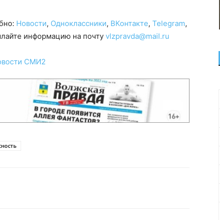
обно:
Новости
,
Одноклассники
,
ВКонтакте
,
Telegram
,
сылайте информацию на почту
vlzpravda@mail.ru
овости СМИ2
сность