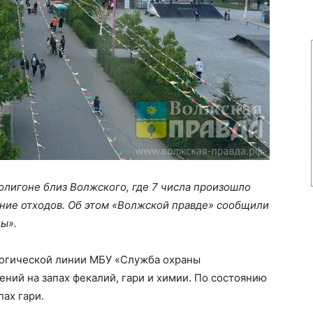
полигоне близ Волжского, где 7 числа произошло
ение отходов. Об этом «Волжской правде» сообщили
ы».
ологической линии МБУ «Служба охраны
ий на запах фекалий, гари и химии. По состоянию
пах гари.