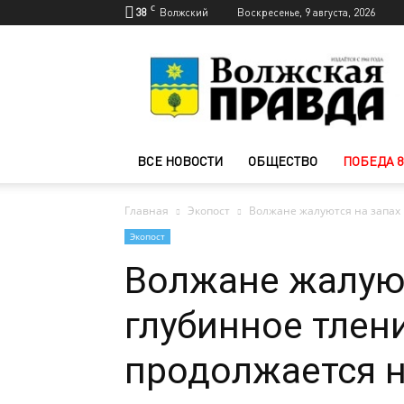
C
38
Волжский
Воскресенье, 9 августа, 2026
Новости
Волжского
—
Волжская
правда
ВСЕ НОВОСТИ
ОБЩЕСТВО
ПОБЕДА 8
Главная
Экопост
Волжане жалуются на запах г
Экопост
Волжане жалуют
глубинное тлен
продолжается н