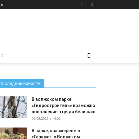
ты
Последние новости
В волжском парке
«Гидростроитель» возможно
пополнение отряда беличьих
09.08.2026 в 14:02
В парке, оранжерее и в
«Гараже»: в Волжском