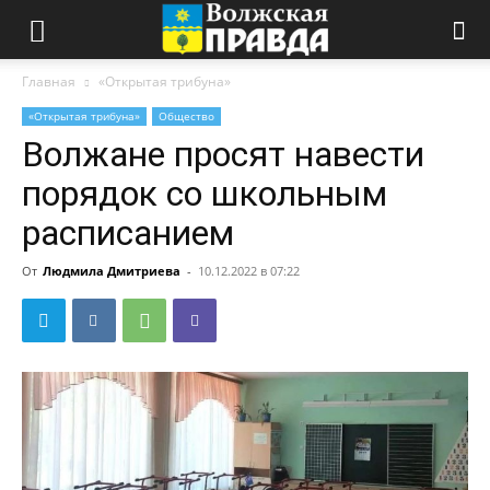
Главная
«Открытая трибуна»
«Открытая трибуна»
Общество
Волжане просят навести
порядок со школьным
расписанием
От
Людмила Дмитриева
-
10.12.2022 в 07:22