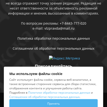
не всегда отражают точку зрения редакции. Редакция не
несет ответственности за объективность рекламной
информации и мнения, высказанные в комментариях.
По вопросам рекламы:
+7-8443-777-020
e-mail:
vlzpravda@mail.ru
Политика обработки персональных данных
Соглашении об обработке персональных данных
Присоединяйтесь
Мы используем файлы cookie
Сайт использует файлы cookie, сервисы веб-аналитики, а
также встроенные сторонние сервисы для сбора статистики,
отображения контента и улучшения работы сайта.
Подробнее в
Политике обработки персональных данных
и
Соглашении об обработке персональных данных
.
Выходные данные
Sing in
Принять
© АМУ «Редакция газеты «Волжская правда», 2012-2026