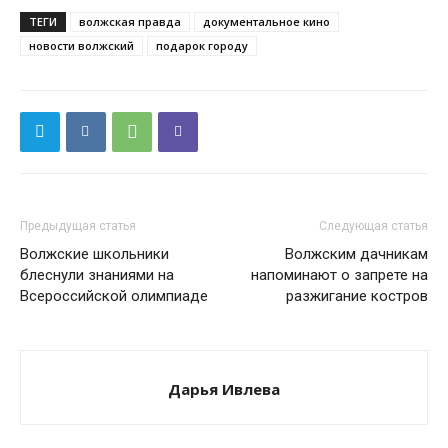
ТЕГИ
волжская правда
документальное кино
новости волжский
подарок городу
Предыдущая статья
Следующая статья
Волжские школьники
Волжским дачникам
блеснули знаниями на
напоминают о запрете на
Всероссийской олимпиаде
разжигание костров
Дарья Ивлева