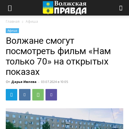
Главная
Афиша
Афиша
Волжане смогут
посмотреть фильм «Нам
только 70» на открытых
показах
От
Дарья Ивлева
-
03.07.2024 в 10:05