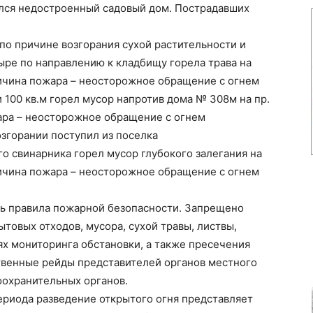
елся недостроенный садовый дом. Пострадавших
о причине возгорания сухой растительности и
тыре по направлению к кладбищу горела трава на
ричина пожара – неосторожное обращение с огнем
 100 кв.м горел мусор напротив дома № 308м на пр.
ара – неосторожное обращение с огнем
озгорании поступил из поселка
го свинарника горел мусор глубокого залегания на
ричина пожара – неосторожное обращение с огнем
ь правила пожарной безопасности. Запрещено
товых отходов, мусора, сухой травы, листвы,
х мониторинга обстановки, а также пресечения
венные рейды представителей органов местного
оохранительных органов.
ериода разведение открытого огня представляет