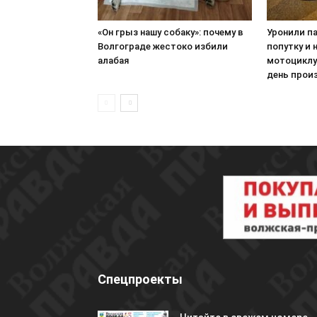
«Он грыз нашу собаку»: почему в
Уронили п
Волгограде жестоко избили
попутку и 
алабая
мотоциклу
день прои
Спецпроекты