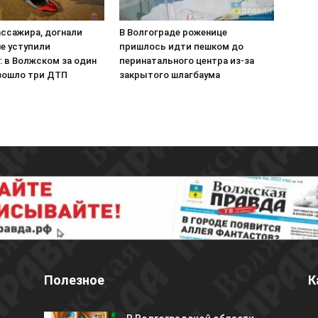
ассажира, догнали
В Волгограде роженице
не уступили
пришлось идти пешком до
: в Волжском за один
перинатального центра из-за
зошло три ДТП
закрытого шлагбаума
Полезное
К