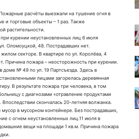
. Пожарные расчёты выезжали на тушение огня в
е и торговые объекты – 1 раз. Также
хой растительности.
 при курении неустановленных лиц 6 июля
ул. Оломоуцкой, 48. Пострадавших нет.
 жилом секторе. В квартире по ул. Королёва, 4
т. Причина пожара – неосторожность при курении.
 доме № 49 по ул. 19 Партсъезда. Здесь в
еустановленными лицами загорелась деревянная
иру. В результате пожара три человека, в том
больницу с диагнозами «отравление продуктами
. Впоследствии скончалась 20-летняя волжанка.
л мусор в мусорном контейнере. Без пострадавших,
ие с огнем неустановленных лиц.11 июля в
и домашние вещи на площади 1 кв.м. Причина пожара
дки.