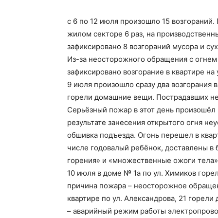
с 6 по 12 июля произошло 15 возгораний
жилом секторе 6 раз, на производственны
зафиксировано 8 возгораний мусора и су
Из-за неосторожного обращения с огнем
зафиксировано возгорание в квартире на 
9 июля произошло сразу два возгорания в
горели домашние вещи. Пострадавших не
Серьёзный пожар в этот день произошёл в
результате занесения открытого огня н
обшивка подъезда. Огонь перешел в кварт
числе годовалый ребёнок, доставлены в 
горения» и «множественные ожоги тела»
10 июля в доме № 1а по ул. Химиков горе
причина пожара – неосторожное обращен
квартире по ул. Александрова, 21 горел
– аварийный режим работы электропрово