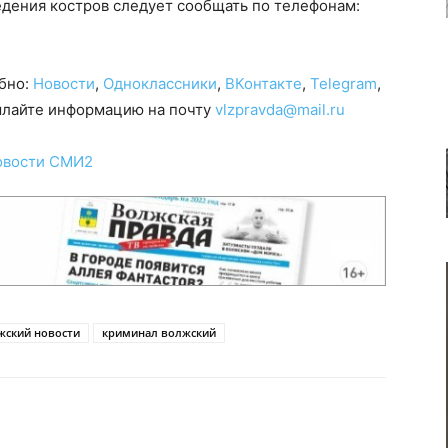
ведения костров следует сообщать по телефонам:
обно:
Новости
,
Одноклассники
,
ВКонтакте
,
Telegram
,
сылайте информацию на почту
vlzpravda@mail.ru
овости СМИ2
жский новости
криминал волжский