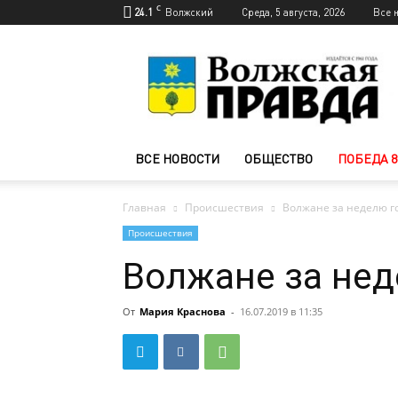
C
24.1
Волжский
Среда, 5 августа, 2026
Все 
Новости
Волжского
—
Волжская
правда
ВСЕ НОВОСТИ
ОБЩЕСТВО
ПОБЕДА 8
Главная
Происшествия
Волжане за неделю г
Происшествия
Волжане за нед
От
Мария Краснова
-
16.07.2019 в 11:35