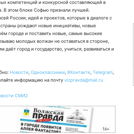
ных компетенций и конкурсной составляющей в
в. В этом блоке Софью признали лучшей.
сей России, идей и проектов, которые в диалоге с
 страны рождают новые инициативы, новые
воём городе и поставить новые, самые высокие
зываю молодых волжан не оставаться в стороне,
м даёт город и государство, учиться, развиваться и
обно:
Новости
,
Одноклассники
,
ВКонтакте
,
Telegram
,
сылайте информацию на почту
vlzpravda@mail.ru
овости СМИ2