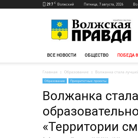
C
29.7
Волжский
Пятница, 7 августа, 2026
Вс
Новости
Волжского
—
Волжская
правда
ВСЕ НОВОСТИ
ОБЩЕСТВО
ПОБЕДА 8
Главная
Образование
Волжанка стала лучше
Образование
Приоритетные проекты
Волжанка стала
образовательно
«Территории с