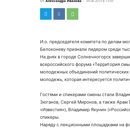
От
Александра Иванова
-
09.08.2019 в 13:09
И.о. председателя комитета по делам м
Белоконеву признали лидером среди тыс
На днях в городе Солнечногорск заверши
всероссийского форума «Территория смы
молодежных объединений политических п
молодежь, которая интересуется полити
Гостями и спикерами смены стали Влади
Зюганов, Сергей Миронов, а также Арам 
«Известия»), Владимир Якунин («Российс
спикеры.
Наряду с лекционными площадками на фо