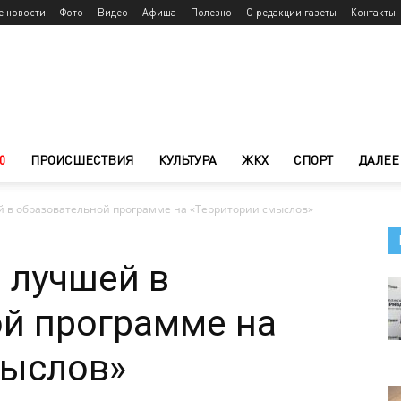
е новости
Фото
Видео
Афиша
Полезно
О редакции газеты
Контакты
0
ПРОИСШЕСТВИЯ
КУЛЬТУРА
ЖКХ
СПОРТ
ДАЛЕЕ
й в образовательной программе на «Территории смыслов»
 лучшей в
й программе на
мыслов»