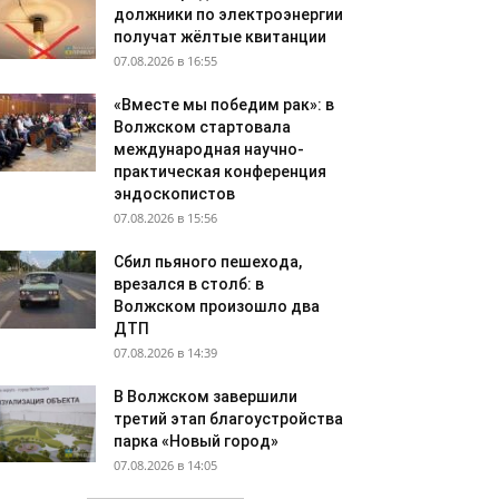
должники по электроэнергии
получат жёлтые квитанции
07.08.2026 в 16:55
«Вместе мы победим рак»: в
Волжском стартовала
международная научно-
практическая конференция
эндоскопистов
07.08.2026 в 15:56
Сбил пьяного пешехода,
врезался в столб: в
Волжском произошло два
ДТП
07.08.2026 в 14:39
В Волжском завершили
третий этап благоустройства
парка «Новый город»
07.08.2026 в 14:05