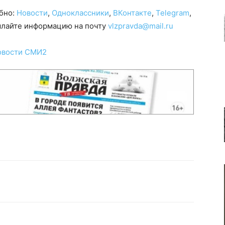
обно:
Новости
,
Одноклассники
,
ВКонтакте
,
Telegram
,
сылайте информацию на почту
vlzpravda@mail.ru
овости СМИ2