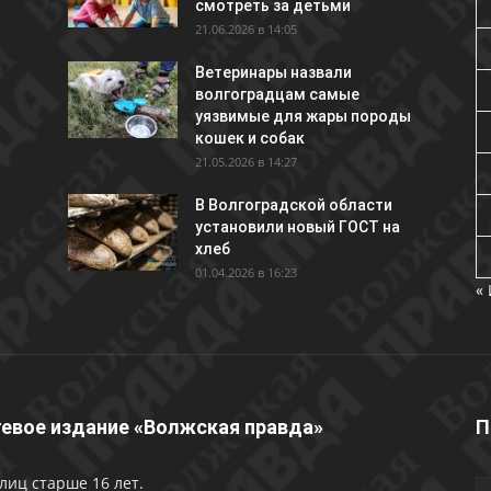
смотреть за детьми
21.06.2026 в 14:05
Ветеринары назвали
волгоградцам самые
уязвимые для жары породы
кошек и собак
21.05.2026 в 14:27
В Волгоградской области
установили новый ГОСТ на
хлеб
01.04.2026 в 16:23
«
евое издание «Волжская правда»
П
лиц старше 16 лет.