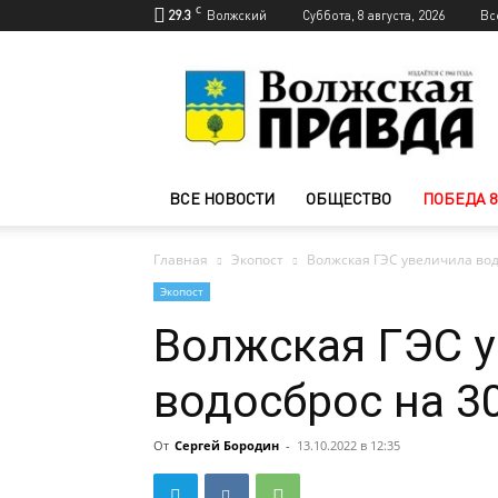
C
29.3
Волжский
Суббота, 8 августа, 2026
Вс
Новости
Волжского
—
Волжская
правда
ВСЕ НОВОСТИ
ОБЩЕСТВО
ПОБЕДА 8
Главная
Экопост
Волжская ГЭС увеличила водо
Экопост
Волжская ГЭС 
водосброс на 30
От
Сергей Бородин
-
13.10.2022 в 12:35