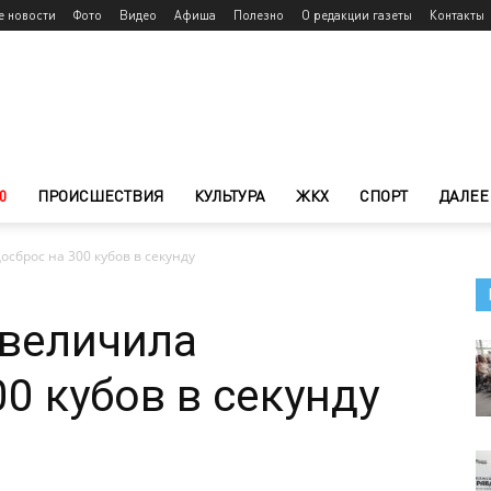
е новости
Фото
Видео
Афиша
Полезно
О редакции газеты
Контакты
0
ПРОИСШЕСТВИЯ
КУЛЬТУРА
ЖКХ
СПОРТ
ДАЛЕЕ
сброс на 300 кубов в секунду
увеличила
0 кубов в секунду