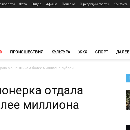
е новости
Фото
Видео
Афиша
Полезно
О редакции газеты
Контакты
0
ПРОИСШЕСТВИЯ
КУЛЬТУРА
ЖКХ
СПОРТ
ДАЛЕЕ
дала мошенникам более миллиона рублей
онерка отдала
лее миллиона