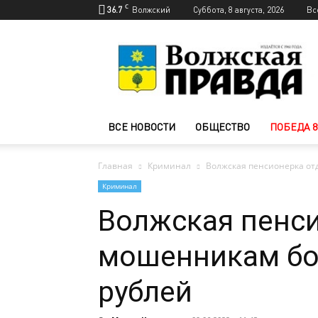
C
36.7
Волжский
Суббота, 8 августа, 2026
Вс
Новости
Волжского
—
Волжская
правда
ВСЕ НОВОСТИ
ОБЩЕСТВО
ПОБЕДА 8
Главная
Криминал
Волжская пенсионерка от
Криминал
Волжская пенси
мошенникам бо
рублей