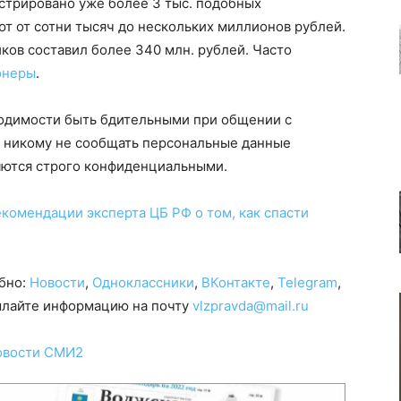
истрировано уже более 3 тыс. подобных
т от сотни тысяч до нескольких миллионов рублей.
ов составил более 340 млн. рублей. Часто
онеры
.
одимости быть бдительными при общении с
е никому не сообщать персональные данные
ляются строго конфиденциальными.
екомендации эксперта ЦБ РФ о том, как спасти
обно:
Новости
,
Одноклассники
,
ВКонтакте
,
Telegram
,
сылайте информацию на почту
vlzpravda@mail.ru
овости СМИ2