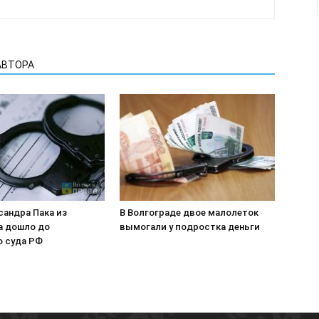
АВТОРА
сандра Пака из
В Волгограде двое малолеток
а дошло до
вымогали у подростка деньги
о суда РФ