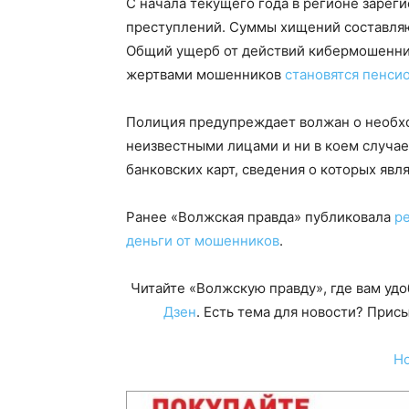
С начала текущего года в регионе зарег
преступлений. Суммы хищений составляю
Общий ущерб от действий кибермошенник
жертвами мошенников
становятся пенси
Полиция предупреждает волжан о необх
неизвестными лицами и ни в коем случа
банковских карт, сведения о которых яв
Ранее «Волжская правда» публиковала
р
деньги от мошенников
.
Читайте «Волжскую правду», где вам уд
Дзен
. Есть тема для новости? При
Н