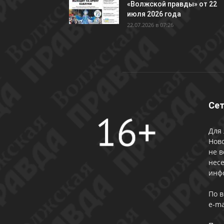
«Волжской правды» от 22
июля 2026 года
22.07.2026 в 07:26
Сет
Для 
Ново
не в
несе
инф
По 
e-ma