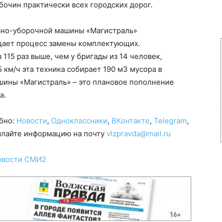
бочин практически всех городских дорог.
ьно-уборочной машины «Магистраль»
щает процесс замены комплектующих.
115 раз выше, чем у бригады из 14 человек,
 км/ч эта техника собирает 190 м3 мусора в
шины «Магистраль» – это плановое пополнение
а.
обно:
Новости
,
Одноклассники
,
ВКонтакте
,
Telegram
,
сылайте информацию на почту
vlzpravda@mail.ru
овости СМИ2