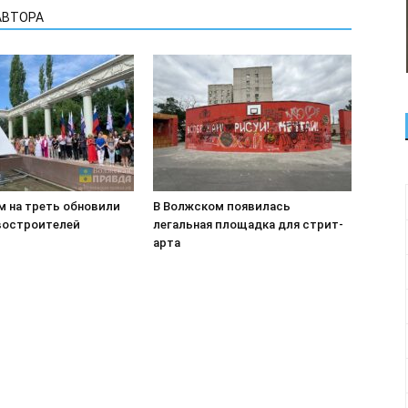
АВТОРА
м на треть обновили
В Волжском появилась
востроителей
легальная площадка для стрит-
арта