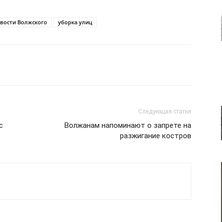
вости Волжского
уборка улиц
Следующая статья
с
Волжанам напоминают о запрете на
разжигание костров