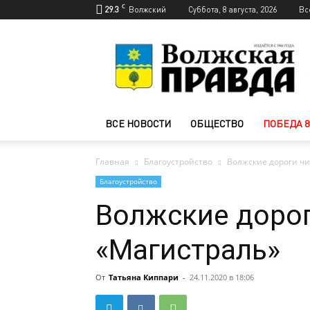
C
29.3
Волжский
Суббота, 8 августа, 2026
Вс
Новости
Волжского
—
Волжская
правда
ВСЕ НОВОСТИ
ОБЩЕСТВО
ПОБЕДА 8
Главная
Благоустройство
Волжские дороги чи
Благоустройство
Волжские дорог
«Магистраль»
От
Татьяна Киппари
-
24.11.2020 в 18:06