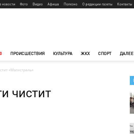
е новости
Фото
Видео
Афиша
Полезно
О редакции газеты
Контакты
0
ПРОИСШЕСТВИЯ
КУЛЬТУРА
ЖКХ
СПОРТ
ДАЛЕЕ
стит «Магистраль»
и чистит