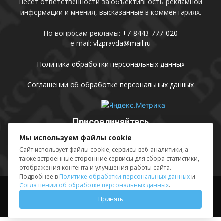
несет ответственности за объективность рекламной
информации и мнения, высказанные в комментариях.
По вопросам рекламы:
+7-8443-777-020
e-mail:
vlzpravda@mail.ru
Политика обработки персональных данных
Соглашении об обработке персональных данных
Присоединяйтесь
Мы используем файлы cookie
Сайт использует файлы cookie, сервисы веб-аналитики, а
также встроенные сторонние сервисы для сбора статистики,
отображения контента и улучшения работы сайта.
Подробнее в
Политике обработки персональных данных
и
Соглашении об обработке персональных данных
.
Выходные данные
Sing in
Принять
© АМУ «Редакция газеты «Волжская правда», 2012-2026