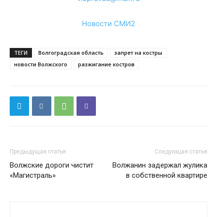
Новости СМИ2
ТЕГИ
Волгоградская область
запрет на костры
новости Волжского
разжигание костров
Предыдущая статья
Следующая статья
Волжские дороги чистит
Волжанин задержал жулика
«Магистраль»
в собственной квартире