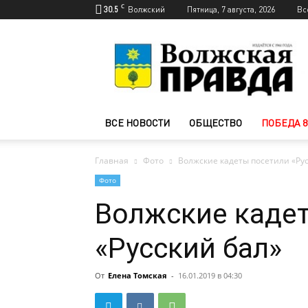
C
30.5
Волжский
Пятница, 7 августа, 2026
Вс
Новости
Волжского
—
Волжская
правда
ВСЕ НОВОСТИ
ОБЩЕСТВО
ПОБЕДА 8
Главная
Фото
Волжские кадеты посетили «Ру
Фото
Волжские каде
«Русский бал»
От
Елена Томская
-
16.01.2019 в 04:30