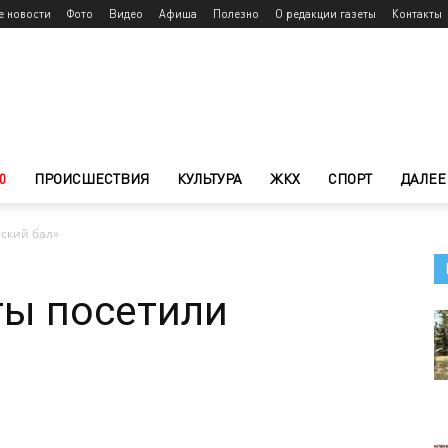
е новости
Фото
Видео
Афиша
Полезно
О редакции газеты
Контакты
0
ПРОИСШЕСТВИЯ
КУЛЬТУРА
ЖКХ
СПОРТ
ДАЛЕЕ
сский бал»
ты посетили