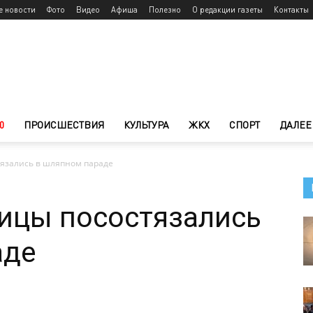
е новости
Фото
Видео
Афиша
Полезно
О редакции газеты
Контакты
0
ПРОИСШЕСТВИЯ
КУЛЬТУРА
ЖКХ
СПОРТ
ДАЛЕЕ
язались в шляпном параде
ицы посостязались
аде