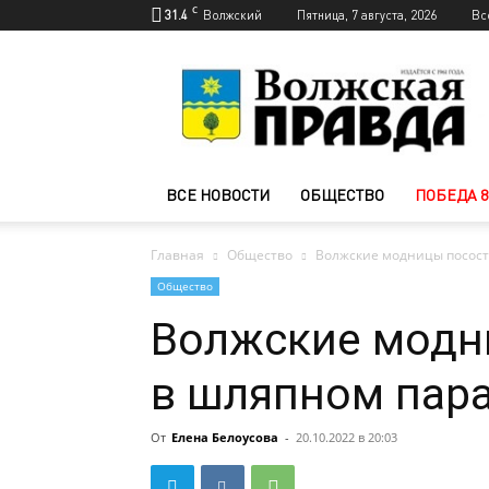
C
31.4
Волжский
Пятница, 7 августа, 2026
Вс
Новости
Волжского
—
Волжская
правда
ВСЕ НОВОСТИ
ОБЩЕСТВО
ПОБЕДА 8
Главная
Общество
Волжские модницы посост
Общество
Волжские модн
в шляпном пар
От
Елена Белоусова
-
20.10.2022 в 20:03