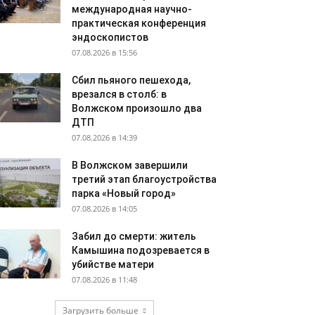
международная научно-
практическая конференция
эндоскопистов
07.08.2026 в 15:56
Сбил пьяного пешехода,
врезался в столб: в
Волжском произошло два
ДТП
07.08.2026 в 14:39
В Волжском завершили
третий этап благоустройства
парка «Новый город»
07.08.2026 в 14:05
Забил до смерти: житель
Камышина подозревается в
убийстве матери
07.08.2026 в 11:48
Загрузить больше