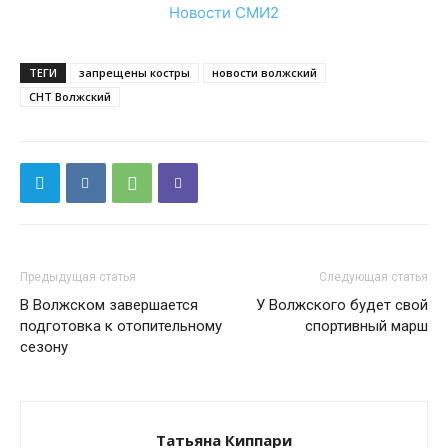
Новости СМИ2
ТЕГИ
запрещены костры
новости волжский
СНТ Волжский
Предыдущая статья
Следующая статья
В Волжском завершается
У Волжского будет свой
подготовка к отопительному
спортивный марш
сезону
Татьяна Киппари