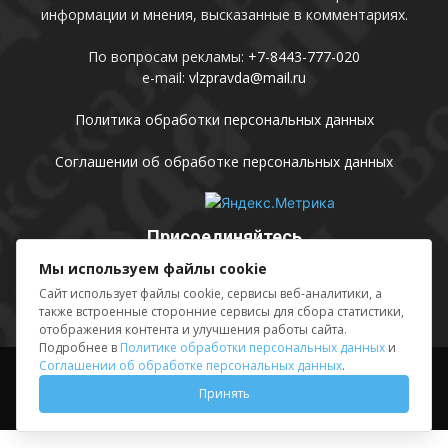
информации и мнения, высказанные в комментариях.
По вопросам рекламы:
+7-8443-777-020
e-mail:
vlzpravda@mail.ru
Политика обработки персональных данных
Соглашении об обработке персональных данных
Присоединяйтесь
Мы используем файлы cookie
Сайт использует файлы cookie, сервисы веб-аналитики, а
также встроенные сторонние сервисы для сбора статистики,
отображения контента и улучшения работы сайта.
Подробнее в
Политике обработки персональных данных
и
Соглашении об обработке персональных данных
.
Выходные данные
Sing in
Принять
© АМУ «Редакция газеты «Волжская правда», 2012-2026