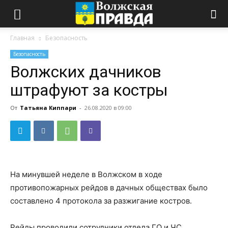
Главная
Безопасность
Безопасность
Волжских дачников
штрафуют за костры
От
Татьяна Киппари
-
26.08.2020 в 09:00
На минувшей неделе в Волжском в ходе
противопожарных рейдов в дачных обществах было
составлено 4 протокола за разжигание костров.
Рейды проводили сотрудники отдела ГО и ЧС