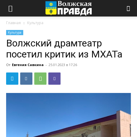
Главная
Культура
Культура
Волжский драмтеатр
посетил критик из МХАТа
От
Евгения Савкина
-
25.01.2023 в 17:26