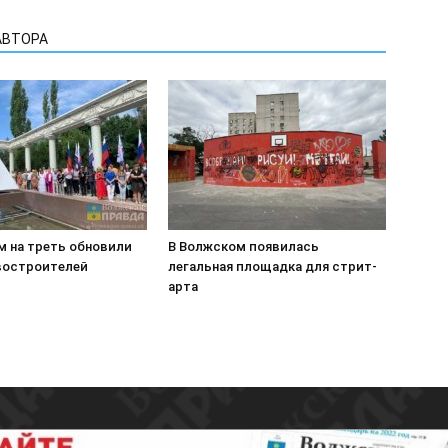
АВТОРА
м на треть обновили
В Волжском появилась
востроителей
легальная площадка для стрит-
арта