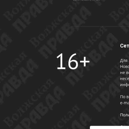
Сет
Для 
Ново
не в
несе
инф
По 
e-ma
Пол
Сог