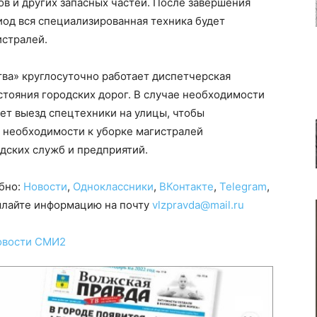
ов и других запасных частей. После завершения
риод вся специализированная техника будет
истралей.
ва» круглосуточно работает диспетчерская
стояния городских дорог. В случае необходимости
ет выезд спецтехники на улицы, чтобы
о необходимости к уборке магистралей
дских служб и предприятий.
обно:
Новости
,
Одноклассники
,
ВКонтакте
,
Telegram
,
сылайте информацию на почту
vlzpravda@mail.ru
овости СМИ2