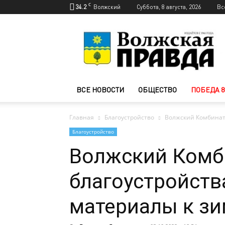
C
34.2
Волжский
Суббота, 8 августа, 2026
Вс
Новости
Волжского
—
Волжская
правда
ВСЕ НОВОСТИ
ОБЩЕСТВО
ПОБЕДА 8
Главная
Благоустройство
Волжский Комбинат 
Благоустройство
Волжский Комб
благоустройства
материалы к з