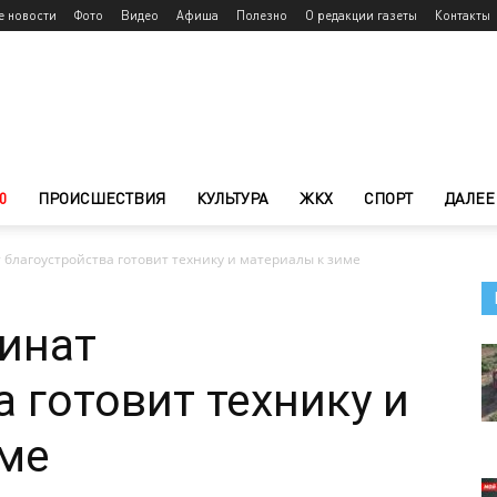
е новости
Фото
Видео
Афиша
Полезно
О редакции газеты
Контакты
0
ПРОИСШЕСТВИЯ
КУЛЬТУРА
ЖКХ
СПОРТ
ДАЛЕЕ
благоустройства готовит технику и материалы к зиме
инат
 готовит технику и
име