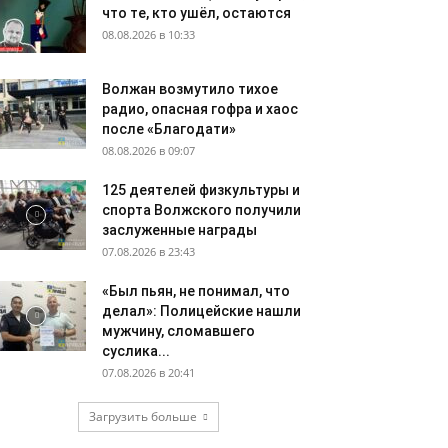
что те, кто ушёл, остаются
08.08.2026 в 10:33
Волжан возмутило тихое
радио, опасная гофра и хаос
после «Благодати»
08.08.2026 в 09:07
125 деятелей физкультуры и
спорта Волжского получили
заслуженные награды
07.08.2026 в 23:43
«Был пьян, не понимал, что
делал»: Полицейские нашли
мужчину, сломавшего
суслика...
07.08.2026 в 20:41
Загрузить больше