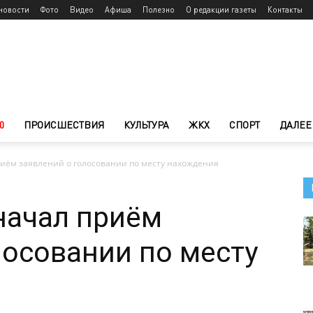
новости
Фото
Видео
Афиша
Полезно
О редакции газеты
Контакты
0
ПРОИСШЕСТВИЯ
КУЛЬТУРА
ЖКХ
СПОРТ
ДАЛЕЕ
иём заявлений о голосовании по месту нахождения
начал приём
лосовании по месту