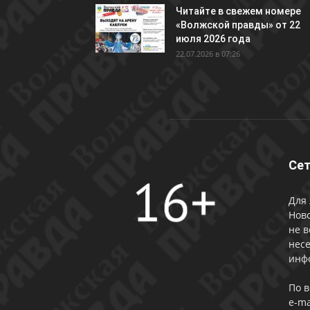
Читайте в свежем номере
«Волжской правды» от 22
июля 2026 года
22.07.2026 в 07:26
Сет
Для 
Ново
не в
несе
инф
По 
e-ma