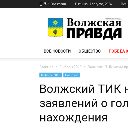
C
25
Волжский
Пятница, 7 августа, 2026
Все 
Новости
Волжского
—
Волжская
правда
ВСЕ НОВОСТИ
ОБЩЕСТВО
ПОБЕДА 8
Главная
Выборы 2019
Волжский ТИК начал пр
Выборы 2019
Политика
Волжский ТИК 
заявлений о го
нахождения