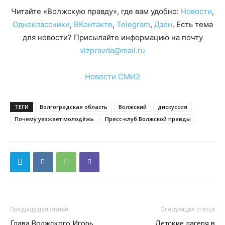
Читайте «Волжскую правду», где вам удобно:
Новости
,
Одноклассники
,
ВКонтакте
,
Telegram
,
Дзен
. Есть тема
для новости? Присылайте информацию на почту
vlzpravda@mail.ru
Новости СМИ2
ТЕГИ
Волгоградская область
Волжский
дискуссия
Почему уезжает молодёжь
Пресс-клуб Волжской правды
Предыдущая статья
Следующая статья
Глава Волжского Игорь
Детские лагеря в