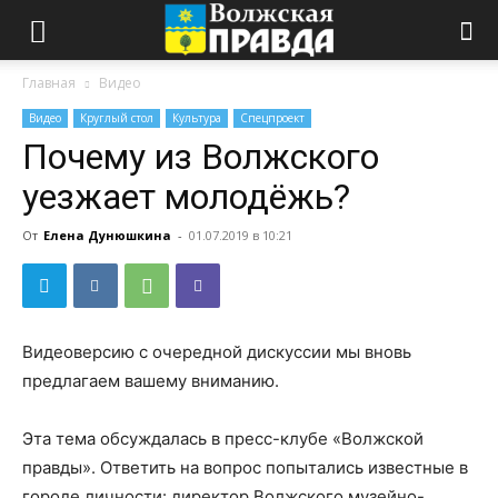
Главная
Видео
Видео
Круглый стол
Культура
Спецпроект
Почему из Волжского
уезжает молодёжь?
От
Елена Дунюшкина
-
01.07.2019 в 10:21
Видеоверсию с очередной дискуссии мы вновь
предлагаем вашему вниманию.
Эта тема обсуждалась в пресс-клубе «Волжской
правды». Ответить на вопрос попытались известные в
городе личности: директор Волжского музейно-