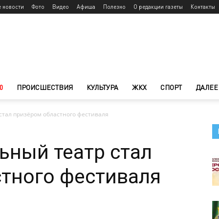
е новости
Фото
Видео
Афиша
Полезно
О редакции газеты
Контакты
0
ПРОИСШЕСТВИЯ
КУЛЬТУРА
ЖКХ
СПОРТ
ДАЛЕЕ
стал призёром областного фестиваля
ьный театр стал
тного фестиваля