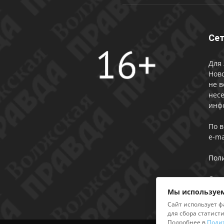
Сет
Для 
Ново
не в
несе
инф
По 
e-ma
Пол
Сог
Мы используем
Сайт использует ф
для сбора статист
Подробнее в
Поли