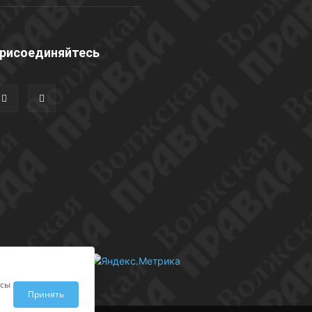
рисоединяйтесь
исы
Принять