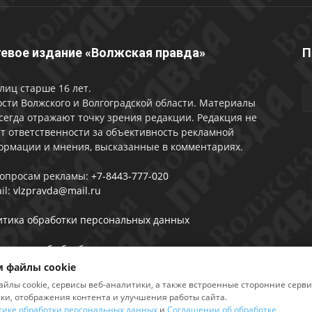
евое издание «Волжская правда»
П
лиц старше 16 лет.
сти Волжского и Волгоградской области. Материалы
сегда отражают точку зрения редакции. Редакция не
т ответственности за объективность рекламной
ормации и мнения, высказанные в комментариях.
вопросам рекламы:
+7-8443-777-020
il:
vlzpravda@mail.ru
итика обработки персональных данных
лашении об обработке персональных данных
 файлы cookie
айлы cookie, сервисы веб-аналитики, а также встроенные сторонние серв
ики, отображения контента и улучшения работы сайта.
тике обработки персональных данных
и
Соглашении об обработке