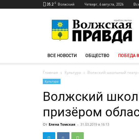
C
35.2
Волжский
Четверг, 6 августа, 2026
Вс
Новости
Волжского
—
Волжская
правда
ВСЕ НОВОСТИ
ОБЩЕСТВО
ПОБЕДА 8
Главная
Культура
Волжский школьный театр 
Культура
Волжский школ
призёром облас
От
Елена Томская
-
31.03.2019 в 16:13