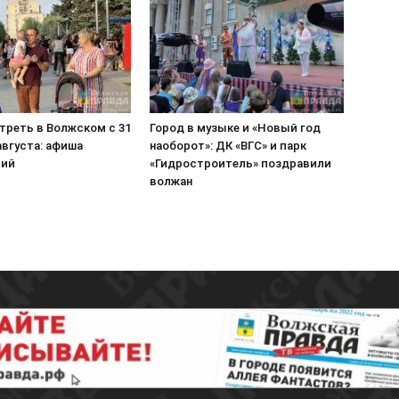
треть в Волжском с 31
Город в музыке и «Новый год
августа: афиша
наоборот»: ДК «ВГС» и парк
тий
«Гидростроитель» поздравили
волжан