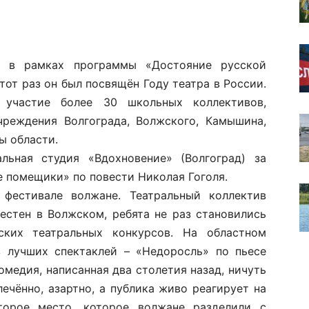
у в рамках программы «Достояние русской
тот раз он был посвящён Году театра в России.
 участие более 30 школьных коллективов,
чреждения Волгограда, Волжского, Камышина,
ы области.
альная студия «Вдохновение» (Волгоград) за
е помещики» по повести Николая Гоголя.
фестивале волжане. Театральный коллектив
стен в Волжском, ребята не раз становились
ских театральных конкурсов. На областном
з лучших спектаклей – «Недоросль» по пьесе
омедия, написанная два столетия назад, ничуть
ечённо, азартно, а публика живо реагирует на
торое место, которое волжане разделили с