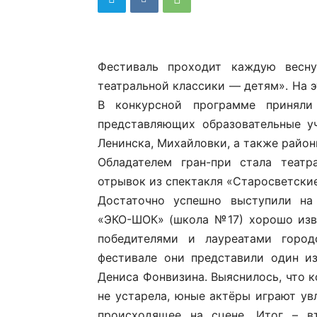
Фестиваль проходит каждую весн
театральной классики — детям». На э
В конкурсной программе приняли
представляющих образовательные у
Ленинска, Михайловки, а также район
Обладателем гран-при стала театр
отрывок из спектакля «Старосветски
Достаточно успешно выступили на 
«ЭКО-ШОК» (школа №17) хорошо изве
победителями и лауреатами город
фестивале они представили один и
Дениса Фонвизина. Выяснилось, что к
не устарела, юные актёры играют увл
происходящее на сцене. Итог – в