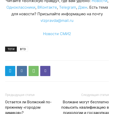
Читайте «Волжскую правду», где вам удобно:
Новости
,
Одноклассники
,
ВКонтакте
,
Telegram
,
Дзен
. Есть тема
для новости? Присылайте информацию на почту
vlzpravda@mail.ru
Новости СМИ2
ТЕГИ
ВТЗ
Предыдущая статья
Следующая статья
Остается ли Волжский по-
Волжане могут бесплатно
прежнему «городом
повысить квалификацию в
химиков»?
психологии и госзакупках