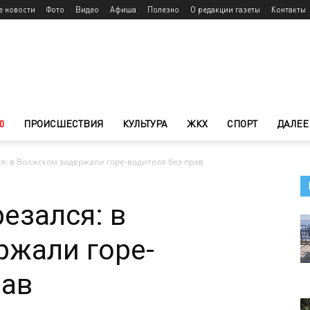
е новости
Фото
Видео
Афиша
Полезно
О редакции газеты
Контакты
0
ПРОИСШЕСТВИЯ
КУЛЬТУРА
ЖКХ
СПОРТ
ДАЛЕЕ
ся: в Волжском задержали горе-водителя без прав
резался: в
ржали горе-
рав