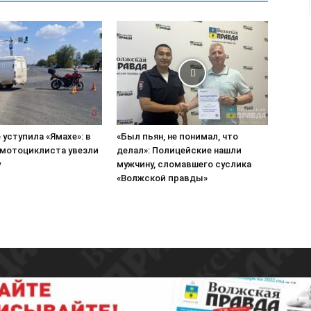
е уступила «Ямахе»: в
«Был пьян, не понимал, что
мотоциклиста увезли
делал»: Полицейские нашли
у
мужчину, сломавшего суслика
«Волжской правды»