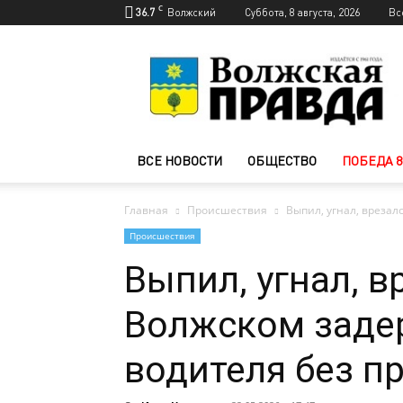
C
36.7
Волжский
Суббота, 8 августа, 2026
Вс
Новости
Волжского
—
Волжская
правда
ВСЕ НОВОСТИ
ОБЩЕСТВО
ПОБЕДА 8
Главная
Происшествия
Выпил, угнал, врезал
Происшествия
Выпил, угнал, в
Волжском заде
водителя без п