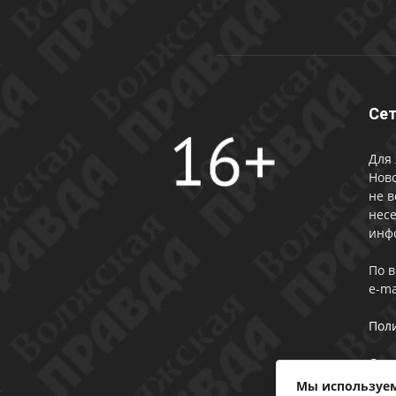
Сет
Для 
Ново
не в
несе
инф
По 
e-ma
Пол
Сог
Мы используем