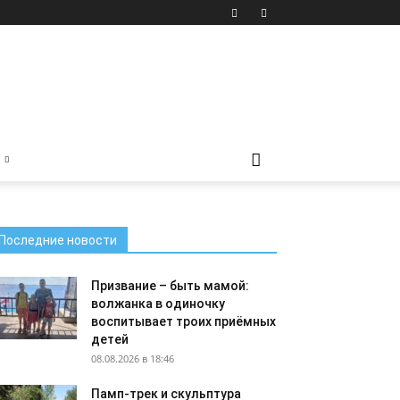
Последние новости
Призвание – быть мамой:
волжанка в одиночку
воспитывает троих приёмных
детей
08.08.2026 в 18:46
Памп-трек и скульптура