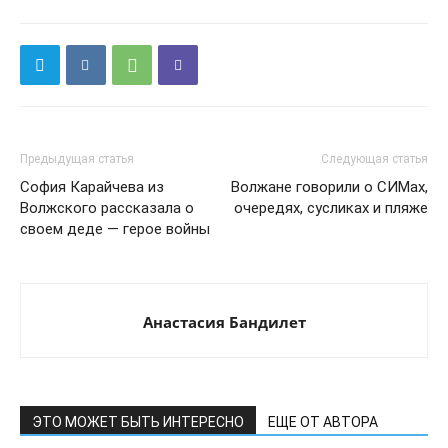
Предыдущая статья
Следующая статья
София Карайчева из
Волжане говорили о СИМах,
Волжского рассказала о
очередях, сусликах и пляже
своем деде — герое войны
Анастасия Бандилет
ЭТО МОЖЕТ БЫТЬ ИНТЕРЕСНО
ЕЩЕ ОТ АВТОРА