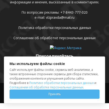
информации и мнения, высказанные в комментариях.
По вопросам рекламы:
+7-8443-777-020
e-mail:
vlzpravda@mail.ru
Политика обработки персональных данных
Соглашении об обработке персональных данных
Присоединяйтесь
Мы используем файлы cookie
Сайт использует файлы cookie, сервисы веб-аналитики, а
также встроенные сторонние сервисы для сбора статистики,
отображения контента и улучшения работы сайта.
Подробнее в
Политике обработки персональных данных
и
Соглашении об обработке персональных данных
.
Выходные данные
Sing in
Принять
© АМУ «Редакция газеты «Волжская правда», 2012-2026