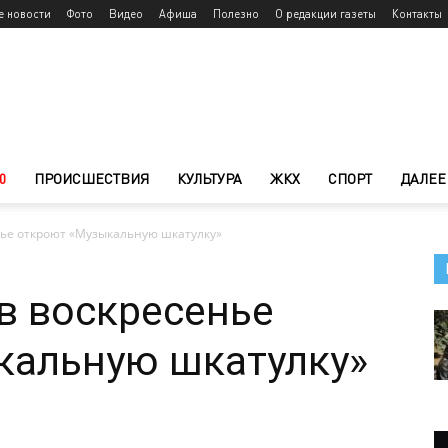
е новости
Фото
Видео
Афиша
Полезно
О редакции газеты
Контакты
0
ПРОИСШЕСТВИЯ
КУЛЬТУРА
ЖКХ
СПОРТ
ДАЛЕЕ
ье откроют «Музыкальную шкатулку»
в воскресенье
кальную шкатулку»