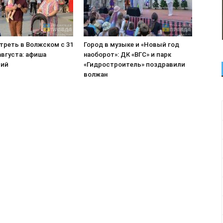
треть в Волжском с 31
Город в музыке и «Новый год
августа: афиша
наоборот»: ДК «ВГС» и парк
тий
«Гидростроитель» поздравили
волжан