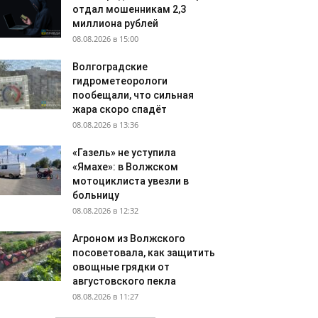
отдал мошенникам 2,3
миллиона рублей
08.08.2026 в 15:00
Волгоградские
гидрометеорологи
пообещали, что сильная
жара скоро спадёт
08.08.2026 в 13:36
«Газель» не уступила
«Ямахе»: в Волжском
мотоциклиста увезли в
больницу
08.08.2026 в 12:32
Агроном из Волжского
посоветовала, как защитить
овощные грядки от
августовского пекла
08.08.2026 в 11:27