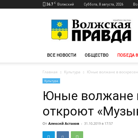
C
36.7
Волжский
Суббота, 8 августа, 2026
Вс
Новости
Волжского
—
Волжская
правда
ВСЕ НОВОСТИ
ОБЩЕСТВО
ПОБЕДА 8
Главная
Культура
Юные волжане в воскресен
Культура
Юные волжане 
откроют «Музы
От
Алексей Астахов
-
31.10.2019 в 17:57