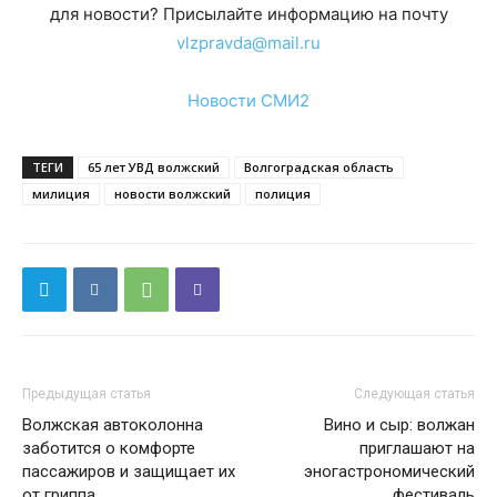
для новости? Присылайте информацию на почту
vlzpravda@mail.ru
Новости СМИ2
ТЕГИ
65 лет УВД волжский
Волгоградская область
милиция
новости волжский
полиция
Предыдущая статья
Следующая статья
Волжская автоколонна
Вино и сыр: волжан
заботится о комфорте
приглашают на
пассажиров и защищает их
эногастрономический
от гриппа
фестиваль