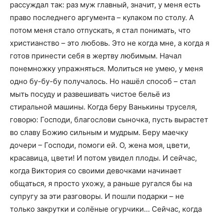
рассуждал так: раз муж главный, значит, у меня есть
право последнего аргумента – кулаком по столу. А
потом меня стало отпускать, я стал понимать, что
христианство – это любовь. Это не когда мне, а когда я
готов принести себя в жертву любимым. Начал
понемножку упражняться. Молиться не умею, у меня
одно бу-бу-бу получалось. Но нашёл способ – стал
мыть посуду и развешивать чистое бельё из
стиральной машины. Когда беру Ванькины труселя,
говорю: Господи, благослови сыночка, пусть вырастет
во славу Божию сильным и мудрым. Беру маечку
дочери – Господи, помоги ей. О, жена моя, цвети,
красавица, цвети! И потом увидел плоды. И сейчас,
когда Виктория со своими девочками начинает
общаться, я просто ухожу, а раньше ругался бы на
супругу за эти разговоры. И пошли подарки – не
только закрутки и солёные огурчики… Сейчас, когда