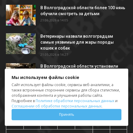
В Волгоградской области более 100 нянь
обучили смотреть за детьми
21.06.2026 в 14:05
Ветеринары назвали волгоградцам
самые уязвимые для жары породы
кошек и собак
21.05.2026 в 14:27
В Волгоградской области установили
новый ГОСТ на хлеб
Мы используем файлы cookie
01.04.2026 в 16:23
Сайт использует файлы cookie, сервисы веб-аналитики, а
также встроенные сторонние сервисы для сбора статистики,
отображения контента и улучшения работы сайта.
Календарь новостей
Подробнее в
Политике обработки персональных данных
и
Соглашении об обработке персональных данных
.
Август 2026
Принять
Пн
Вт
Ср
Чт
Пт
Сб
Вс