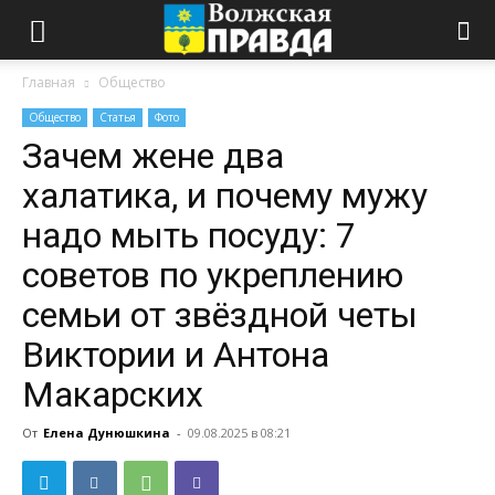
Главная
Общество
Общество
Статья
Фото
Зачем жене два
халатика, и почему мужу
надо мыть посуду: 7
советов по укреплению
семьи от звёздной четы
Виктории и Антона
Макарских
От
Елена Дунюшкина
-
09.08.2025 в 08:21