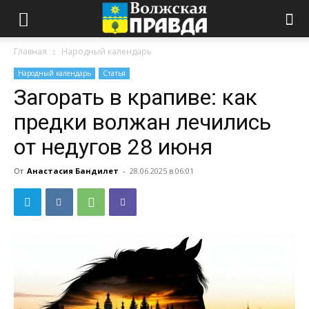
Главная
Народный календарь
Народный календарь
Статья
Загорать в крапиве: как
предки волжан лечились
от недугов 28 июня
От
Анастасия Бандилет
-
28.06.2025 в 06:01