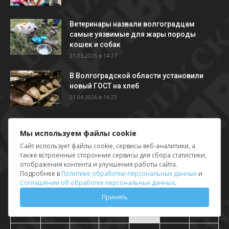
Ветеринары назвали волгоградцам
самые уязвимые для жары породы
кошек и собак
21.05.2026 в 14:27
В Волгоградской области установили
новый ГОСТ на хлеб
01.04.2026 в 16:23
Мы используем файлы cookie
Календарь новостей
Сайт использует файлы cookie, сервисы веб-аналитики, а
Август 2026
также встроенные сторонние сервисы для сбора статистики,
отображения контента и улучшения работы сайта.
Подробнее в
Пн
Вт
Политике обработки персональных данных
Ср
Чт
Пт
Сб
и
Вс
Соглашении об обработке персональных данных
.
1
2
Принять
3
4
5
6
7
8
9