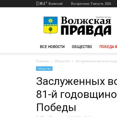
C
35.2
Волжский
Воскресенье, 9 августа, 2026
Новости
Волжского
—
Волжская
правда
ВСЕ НОВОСТИ
ОБЩЕСТВО
ПОБЕДА 8
Главная
Общество
Заслуженных волжан позд
Общество
Заслуженных в
81-й годовщино
Победы