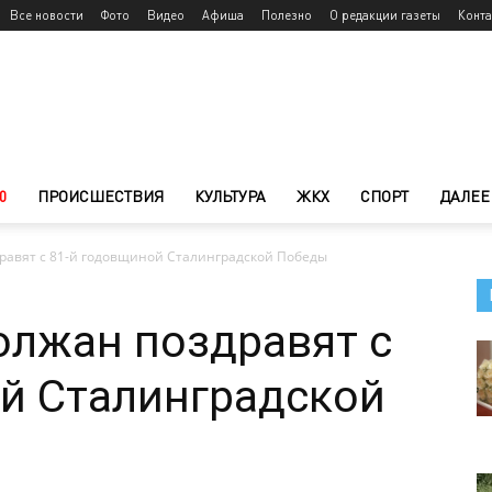
Все новости
Фото
Видео
Афиша
Полезно
О редакции газеты
Конт
0
ПРОИСШЕСТВИЯ
КУЛЬТУРА
ЖКХ
СПОРТ
ДАЛЕЕ
равят с 81-й годовщиной Сталинградской Победы
олжан поздравят с
й Сталинградской