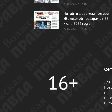
29.07.2026 в 07:18
Читайте в свежем номере
«Волжской правды» от 22
июля 2026 года
22.07.2026 в 07:26
Сет
Для 
Ново
не в
несе
инф