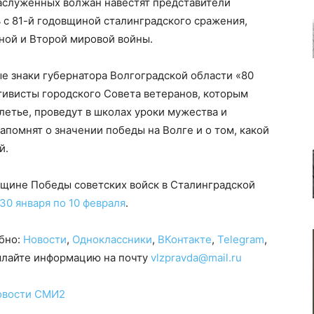
заслуженных волжан навестят представители
 с 81-й годовщиной сталинградского сражения,
ной и Второй мировой войны.
е знаки губернатора Волгоградской области «80
тивисты городского Совета ветеранов, которым
етье, проведут в школах уроки мужества и
апомнят о значении победы на Волге и о том, какой
й.
вщине Победы советских войск в Сталинградской
30 января по 10 февраля
.
обно:
Новости
,
Одноклассники
,
ВКонтакте
,
Telegram
,
сылайте информацию на почту
vlzpravda@mail.ru
овости СМИ2