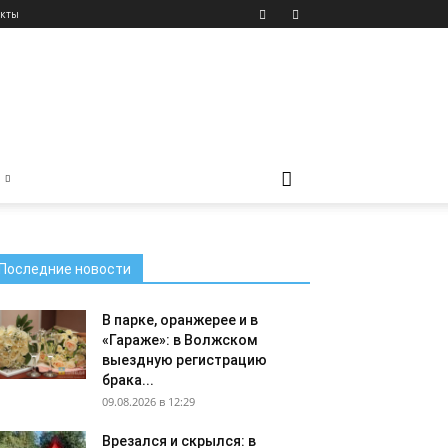
акты
Последние новости
В парке, оранжерее и в
«Гараже»: в Волжском
выездную регистрацию
брака...
09.08.2026 в 12:29
Врезался и скрылся: в