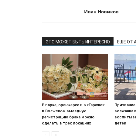
Иван Новиков
ЭТО МОЖЕТ БЫТЬ ИНТЕРЕСНО
ЕЩЕ ОТ 
В парке, оранжерее и в «Гараже»:
Призвание
в Волжском выездную
волжанка 
регистрацию брака можно
воспитыва
сделать в трёх локациях
детей