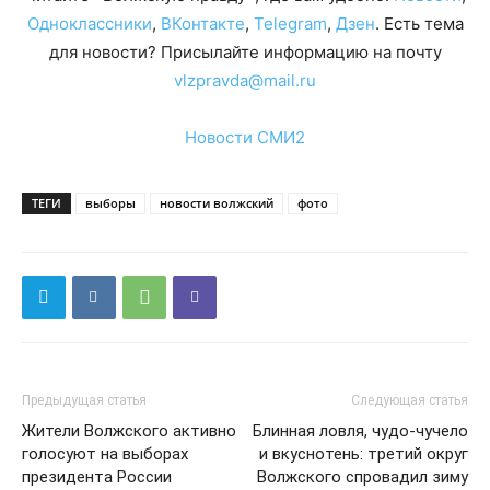
Одноклассники
,
ВКонтакте
,
Telegram
,
Дзен
. Есть тема
для новости? Присылайте информацию на почту
vlzpravda@mail.ru
Новости СМИ2
ТЕГИ
выборы
новости волжский
фото
Предыдущая статья
Следующая статья
Жители Волжского активно
Блинная ловля, чудо-чучело
голосуют на выборах
и вкуснотень: третий округ
президента России
Волжского спровадил зиму