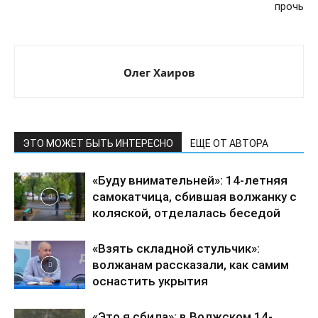
прочь
Олег Хаиров
ЭТО МОЖЕТ БЫТЬ ИНТЕРЕСНО
ЕЩЕ ОТ АВТОРА
«Буду внимательней»: 14-летняя
самокатчица, сбившая волжанку с
коляской, отделалась беседой
«Взять складной стульчик»:
волжанам рассказали, как самим
оснастить укрытия
«Это я сбила»: в Волжском 14-