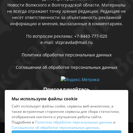
Новости Волжского и Волгоградской области. Материалы
не всегда отражают точку зрения редакции. Редакция не
несет ответственности за объективность рекламной
информации и мнения, высказанные в комментариях.
По вопросам рекламы:
+7-8443-777-020
e-mail:
vlzpravda@mail.ru
Политика обработки персональных данных
Соглашении об обработке персональных данных
Присоединяйтесь
Мы используем файлы cookie
Сайт использует файлы cookie, сервисы веб-аналитики, а
также встроенные сторонние сервисы для сбора статистики,
отображения контента и улучшения работы сайта.
Подробнее в
Политике обработки персональных данных
и
Соглашении об обработке персональных данных
.
Выходные данные
Sing in