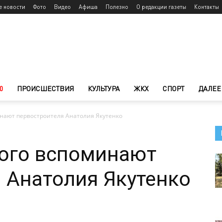
е новости
Фото
Видео
Афиша
Полезно
О редакции газеты
Контакты
0
ПРОИСШЕСТВИЯ
КУЛЬТУРА
ЖКХ
СПОРТ
ДАЛЕЕ
нают первостроителя Анатолия Якутенко
ого вспоминают
 Анатолия Якутенко