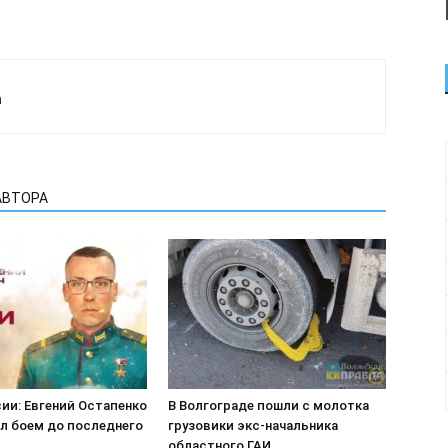
а
АВТОРА
ии: Евгений Остапенко
В Волгограде пошли с молотка
л боем до последнего
грузовики экс-начальника
областного ГАИ