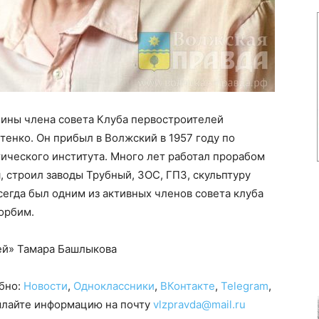
чины члена совета Клуба первостроителей
енко. Он прибыл в Волжский в 1957 году по
ического института. Много лет работал прорабом
 строил заводы Трубный, ЗОС, ГПЗ, скульптуру
егда был одним из активных членов совета клуба
орбим.
ей» Тамара Башлыкова
обно:
Новости
,
Одноклассники
,
ВКонтакте
,
Telegram
,
сылайте информацию на почту
vlzpravda@mail.ru