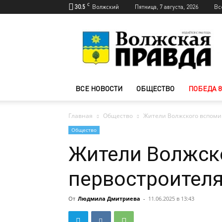
C
30.5
Волжский
Пятница, 7 августа, 2026
Вс
Новости
Волжского
—
Волжская
правда
ВСЕ НОВОСТИ
ОБЩЕСТВО
ПОБЕДА 8
Главная
Общество
Жители Волжского вспоми
Общество
Жители Волжск
первостроителя
От
Людмила Дмитриева
-
11.06.2025 в 13:43