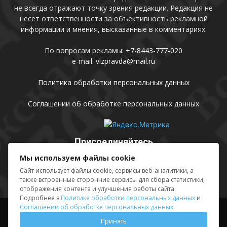
не всегда отражают точку зрения редакции. Редакция не
несет ответственности за объективность рекламной
информации и мнения, высказанные в комментариях.
По вопросам рекламы:
+7-8443-777-020
e-mail:
vlzpravda@mail.ru
Политика обработки персональных данных
Соглашении об обработке персональных данных
Присоединяйтесь
Мы используем файлы cookie
Сайт использует файлы cookie, сервисы веб-аналитики, а
также встроенные сторонние сервисы для сбора статистики,
отображения контента и улучшения работы сайта.
Подробнее в
Политике обработки персональных данных
и
Соглашении об обработке персональных данных
.
Выходные данные
Sing in
Принять