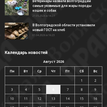
Ветеринары назвали волгоградцам
самые уязвимые для жары породы
кошек и собак
21.05.2026 в 14:27
В Волгоградской области установили
новый ГОСТ на хлеб
01.04.2026 в 16:23
Календарь новостей
Август 2026
Пн
Вт
Ср
Чт
Пт
Сб
Вс
1
2
3
4
5
6
7
8
9
10
11
12
13
14
15
16