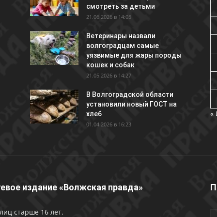
смотреть за детьми
21.06.2026 в 14:05
Ветеринары назвали
волгоградцам самые
уязвимые для жары породы
кошек и собак
21.05.2026 в 14:27
В Волгоградской области
установили новый ГОСТ на
«
хлеб
01.04.2026 в 16:23
евое издание «Волжская правда»
П
лиц старше 16 лет.