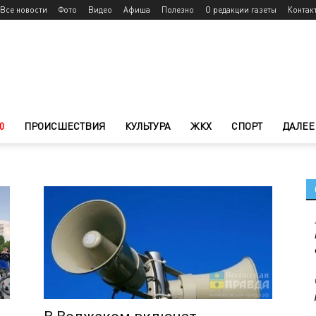
Все новости
Фото
Видео
Афиша
Полезно
О редакции газеты
Контак
0
ПРОИСШЕСТВИЯ
КУЛЬТУРА
ЖКХ
СПОРТ
ДАЛЕЕ