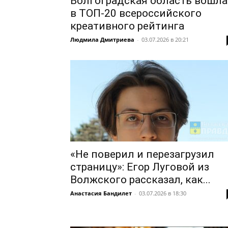
Волгоградская область вошла
в ТОП-20 всероссийского
креативного рейтинга
Людмила Дмитриева
-
03.07.2026 в 20:21
«Не поверил и перезагрузил
страницу»: Егор Луговой из
Волжского рассказал, как...
Анастасия Бандилет
-
03.07.2026 в 18:30