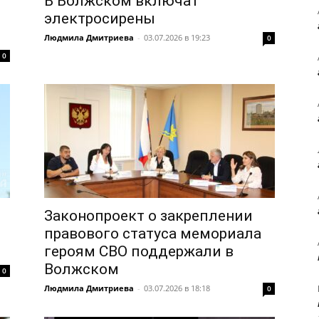
В Волжском включат
электросирены
Людмила Дмитриева
-
03.07.2026 в 19:23
0
0
Законопроект о закреплении
правового статуса мемориала
героям СВО поддержали в
Волжском
0
Людмила Дмитриева
-
03.07.2026 в 18:18
0