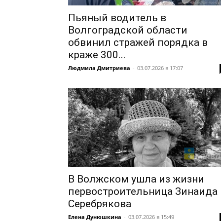
Пьяный водитель в
Волгоградской области
обвинил стражей порядка в
краже 300...
Людмила Дмитриева
-
03.07.2026 в 17:07
В Волжском ушла из жизни
первостроительница Зинаида
Серебрякова
Елена Дунюшкина
-
03.07.2026 в 15:49