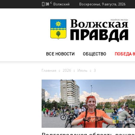
C
38
Волжский
Воскресенье, 9 августа, 2026
Новости
Волжского
—
Волжская
правда
ВСЕ НОВОСТИ
ОБЩЕСТВО
ПОБЕДА 8
Главная
2026
Июль
3