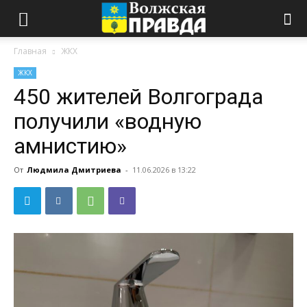
Главная
ЖКХ
ЖКХ
450 жителей Волгограда
получили «водную
амнистию»
От
Людмила Дмитриева
-
11.06.2026 в 13:22