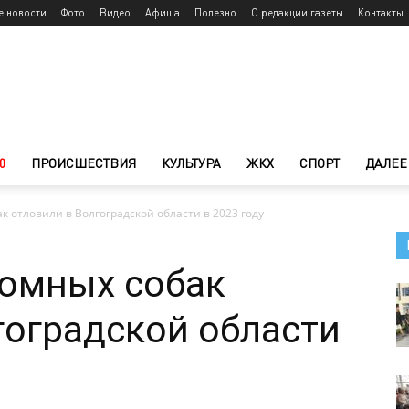
е новости
Фото
Видео
Афиша
Полезно
О редакции газеты
Контакты
0
ПРОИСШЕСТВИЯ
КУЛЬТУРА
ЖКХ
СПОРТ
ДАЛЕЕ
к отловили в Волгоградской области в 2023 году
домных собак
гоградской области