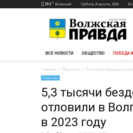
C
29.3
Волжский
Суббота, 8 августа, 2026
Вс
Новости
Волжского
—
Волжская
правда
ВСЕ НОВОСТИ
ОБЩЕСТВО
ПОБЕДА 8
Главная
Общество
5,3 тысячи бездомных соба
Общество
5,3 тысячи без
отловили в Вол
в 2023 году