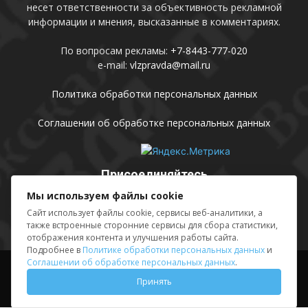
несет ответственности за объективность рекламной
информации и мнения, высказанные в комментариях.
По вопросам рекламы:
+7-8443-777-020
e-mail:
vlzpravda@mail.ru
Политика обработки персональных данных
Соглашении об обработке персональных данных
Присоединяйтесь
Мы используем файлы cookie
Сайт использует файлы cookie, сервисы веб-аналитики, а
также встроенные сторонние сервисы для сбора статистики,
отображения контента и улучшения работы сайта.
Подробнее в
Политике обработки персональных данных
и
Соглашении об обработке персональных данных
.
Выходные данные
Sing in
Принять
© АМУ «Редакция газеты «Волжская правда», 2012-2026