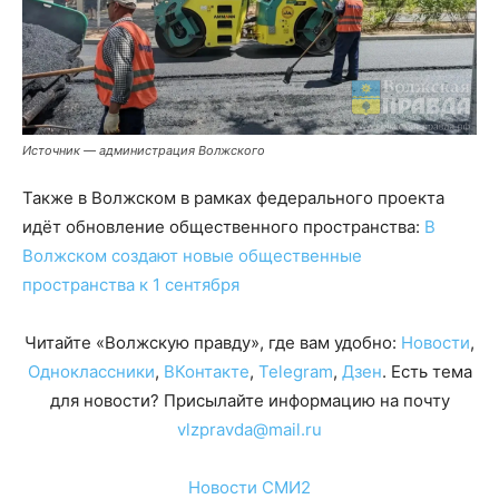
Источник — администрация Волжского
Также в Волжском в рамках федерального проекта
идёт обновление общественного пространства:
В
Волжском создают новые общественные
пространства к 1 сентября
Читайте «Волжскую правду», где вам удобно:
Новости
,
Одноклассники
,
ВКонтакте
,
Telegram
,
Дзен
. Есть тема
для новости? Присылайте информацию на почту
vlzpravda@mail.ru
Новости СМИ2