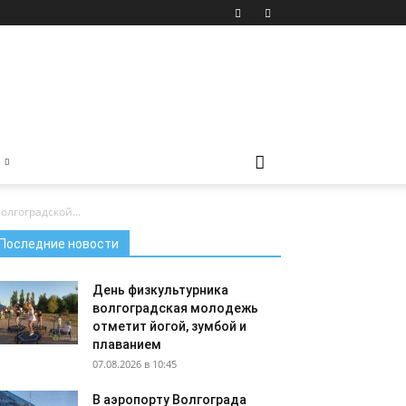
лгоградской...
Последние новости
День физкультурника
волгоградская молодежь
отметит йогой, зумбой и
плаванием
07.08.2026 в 10:45
В аэропорту Волгограда