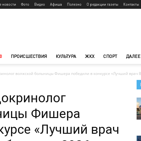
е новости
Фото
Видео
Афиша
Полезно
О редакции газеты
Контакты
0
ПРОИСШЕСТВИЯ
КУЛЬТУРА
ЖКХ
СПОРТ
ДАЛЕЕ
ринолог волжской больницы Фишера победили в конкурсе «Лучший врач Во
докринолог
ницы Фишера
курсе «Лучший врач