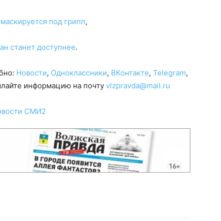
 маскируется под грипп
,
ан станет доступнее
.
обно:
Новости
,
Одноклассники
,
ВКонтакте
,
Telegram
,
сылайте информацию на почту
vlzpravda@mail.ru
овости СМИ2