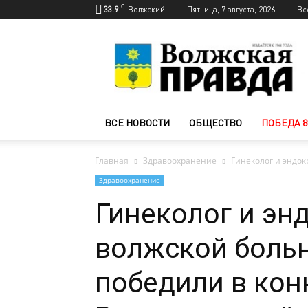
C
33.9
Волжский
Пятница, 7 августа, 2026
Вс
Новости
Волжского
—
Волжская
правда
ВСЕ НОВОСТИ
ОБЩЕСТВО
ПОБЕДА 8
Главная
Здравоохранение
Гинеколог и эндок
Здравоохранение
Гинеколог и эн
волжской боль
победили в кон